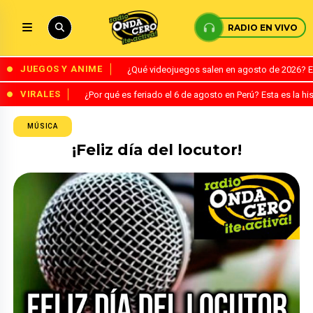
RADIO EN VIVO
JUEGOS Y ANIME
¿Qué videojuegos salen en agosto de 2026? 
VIRALES
¿Por qué es feriado el 6 de agosto en Perú? Esta es la his
MÚSICA
¡Feliz día del locutor!