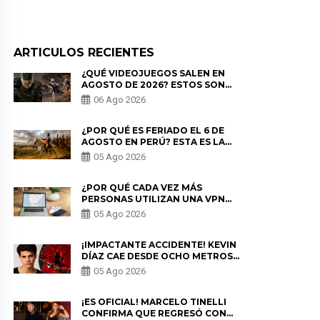
ARTICULOS RECIENTES
¿QUÉ VIDEOJUEGOS SALEN EN
AGOSTO DE 2026? ESTOS SON
LOS ESTRENOS MÁS ESPERADOS
06 Ago 2026
¿POR QUÉ ES FERIADO EL 6 DE
AGOSTO EN PERÚ? ESTA ES LA
HISTORIA
05 Ago 2026
¿POR QUÉ CADA VEZ MÁS
PERSONAS UTILIZAN UNA VPN
PARA PROTEGER SU
05 Ago 2026
PRIVACIDAD?
¡IMPACTANTE ACCIDENTE! KEVIN
DÍAZ CAE DESDE OCHO METROS
EN “ESTO ES GUERRA” Y GENERA
05 Ago 2026
PREOCUPACIÓN
¡ES OFICIAL! MARCELO TINELLI
CONFIRMA QUE REGRESÓ CON