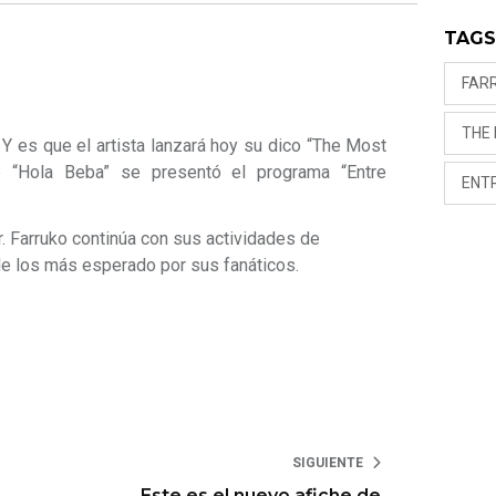
TAG
FAR
THE
Y es que el artista lanzará hoy su dico “The Most
de “Hola Beba” se presentó el programa “Entre
ENT
er. Farruko continúa con sus actividades de
de los más esperado por sus fanáticos.
SIGUIENTE
Este es el nuevo afiche de