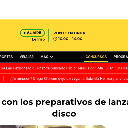
AL AIRE
PONTE EN ONDA
10:00 - 14:00
Lermo
PORTES
VIRALES
MÁS
CONCURSOS
PROGR
avia Laos expone lo que habría buscado Pablo Heredia con Ale Fuller: “Una de
S
¿Terminaron? Diego Chávarri dejó de seguir a Gabriela Herrera y anunci
 con los preparativos de lan
disco