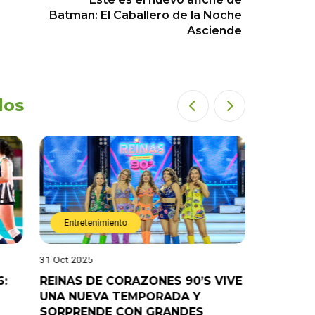
Batman: El Caballero de la Noche
Asciende
dos
Entretenimiento
Entret
31 Oct 2025
28 Oct 202
6:
REINAS DE CORAZONES 90’S VIVE
¡”Good T
UNA NUEVA TEMPORADA Y
“Pelao” 
SORPRENDE CON GRANDES
programa