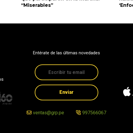
“Miserables”
‘Enfo
Entérate de las últimas novedades
os
Enviar
ventas@grp.pe
997566067