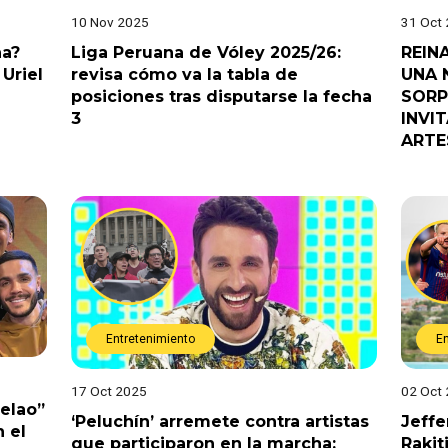
10 Nov 2025
31 Oct
na?
Liga Peruana de Vóley 2025/26:
REIN
Uriel
revisa cómo va la tabla de
UNA 
posiciones tras disputarse la fecha
SORP
3
INVI
ARTE
Entretenimiento
E
17 Oct 2025
02 Oct
Pelao”
‘Peluchín’ arremete contra artistas
Jeffe
 el
que participaron en la marcha:
Rakit