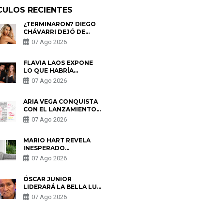
CULOS RECIENTES
¿TERMINARON? DIEGO
CHÁVARRI DEJÓ DE
SEGUIR A GABRIELA
07 Ago 2026
HERRERA Y ANUNCIA SU
SALIDA DE PÓDCAST
FLAVIA LAOS EXPONE
LO QUE HABRÍA
BUSCADO PABLO
07 Ago 2026
HEREDIA CON ALE
FULLER: “UNA DE LAS
PARTES QUERÍA EL
ARIA VEGA CONQUISTA
REMEMBER”
CON EL LANZAMIENTO
DE “TOTOTO (+4)”
07 Ago 2026
MARIO HART REVELA
INESPERADO
PROBLEMA DE SALUD
07 Ago 2026
ANTES DE SEPARARSE
DE KORINA: “ME
ENCONTRARON UN
ÓSCAR JUNIOR
TUMOR”
LIDERARÁ LA BELLA LUZ
TRAS SALIDA DE SU
07 Ago 2026
PADRE POR POLÉMICA
CON NALDY SALDAÑA