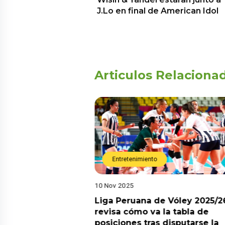
J.Lo en final de American Idol
Articulos Relaciona
Entretenimiento
10 Nov 2025
arot esta semana?
Liga Peruana de Vóley 2025/2
predicciones de
revisa cómo va la tabla de
aquí
posiciones tras disputarse la