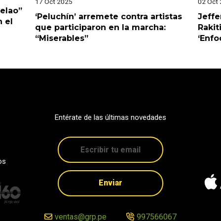
17 Oct 2025
02 Oct
Pelao”
‘Peluchín’ arremete contra artistas
Jeffe
 el
que participaron en la marcha:
Rakit
“Miserables”
‘Enfo
Entérate de las últimas novedades
os
Enviar
ventas@grp.pe
997566067