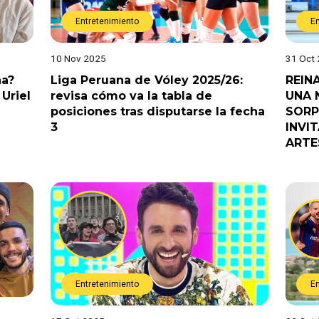
Entretenimiento
E
10 Nov 2025
31 Oct
na?
Liga Peruana de Vóley 2025/26:
REIN
Uriel
revisa cómo va la tabla de
UNA 
posiciones tras disputarse la fecha
SORP
3
INVI
ARTE
Entretenimiento
E