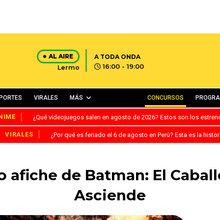
AL AIRE
A TODA ONDA
16:00 - 19:00
Lermo
PORTES
VIRALES
MÁS
CONCURSOS
PROGR
NIME
¿Qué videojuegos salen en agosto de 2026? Estos son los estre
VIRALES
¿Por qué es feriado el 6 de agosto en Perú? Esta es la histor
o afiche de Batman: El Cabal
Asciende