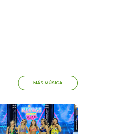
ime” no va más! El
‘Peluchín’ arremete con
anuncia el fin del
artistas que participaro
 en el canal de Youtube
marcha: “Miserables”
MÁS MÚSICA