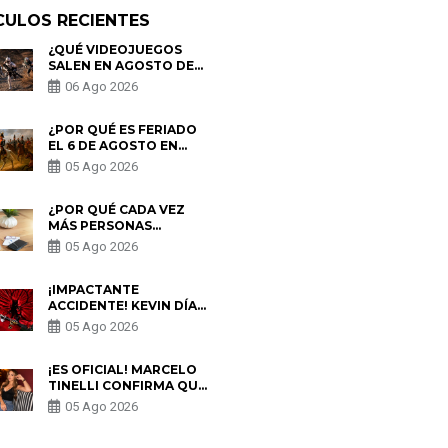
CULOS RECIENTES
¿QUÉ VIDEOJUEGOS
SALEN EN AGOSTO DE
2026? ESTOS SON LOS
06 Ago 2026
ESTRENOS MÁS
ESPERADOS
¿POR QUÉ ES FERIADO
EL 6 DE AGOSTO EN
PERÚ? ESTA ES LA
05 Ago 2026
HISTORIA
¿POR QUÉ CADA VEZ
MÁS PERSONAS
UTILIZAN UNA VPN
05 Ago 2026
PARA PROTEGER SU
PRIVACIDAD?
¡IMPACTANTE
ACCIDENTE! KEVIN DÍAZ
CAE DESDE OCHO
05 Ago 2026
METROS EN “ESTO ES
GUERRA” Y GENERA
PREOCUPACIÓN
¡ES OFICIAL! MARCELO
TINELLI CONFIRMA QUE
REGRESÓ CON MILETT
05 Ago 2026
FIGUEROA: “EL AMOR
PUDO MÁS”