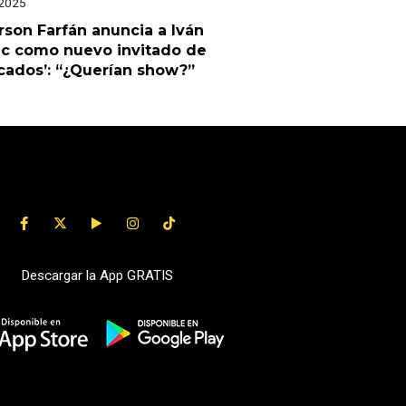
 2025
rson Farfán anuncia a Iván
ic como nuevo invitado de
cados’: “¿Querían show?”
Descargar la App GRATIS