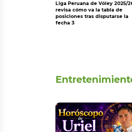
arot esta semana?
Liga Peruana de Vóley 2025/2
predicciones de
revisa cómo va la tabla de
aquí
posiciones tras disputarse la
fecha 3
Entretenimient