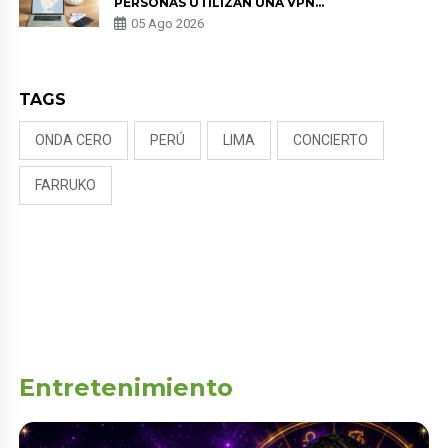
PERSONAS UTILIZAN UNA VPN
PARA PROTEGER SU
05 Ago 2026
PRIVACIDAD?
TAGS
ONDA CERO
PERÚ
LIMA
CONCIERTO
FARRUKO
Entretenimiento