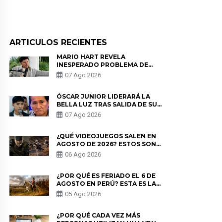
ARTICULOS RECIENTES
MARIO HART REVELA
INESPERADO PROBLEMA DE
SALUD ANTES DE SEPARARSE DE
07 Ago 2026
KORINA: “ME ENCONTRARON UN
TUMOR”
ÓSCAR JUNIOR LIDERARÁ LA
BELLA LUZ TRAS SALIDA DE SU
PADRE POR POLÉMICA CON
07 Ago 2026
NALDY SALDAÑA
¿QUÉ VIDEOJUEGOS SALEN EN
AGOSTO DE 2026? ESTOS SON
LOS ESTRENOS MÁS ESPERADOS
06 Ago 2026
¿POR QUÉ ES FERIADO EL 6 DE
AGOSTO EN PERÚ? ESTA ES LA
HISTORIA
05 Ago 2026
¿POR QUÉ CADA VEZ MÁS