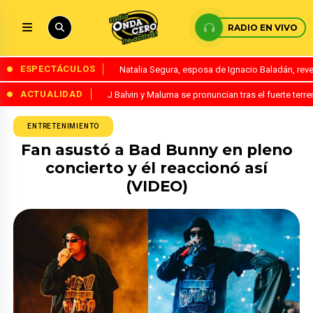
RADIO EN VIVO
ESPECTÁCULOS
Natalia Segura, esposa de Ignacio Baladán, rev
ACTUALIDAD
J Balvin y Maluma se pronuncian tras el fuerte te
ENTRETENIMIENTO
Fan asustó a Bad Bunny en pleno
concierto y él reaccionó así
(VIDEO)