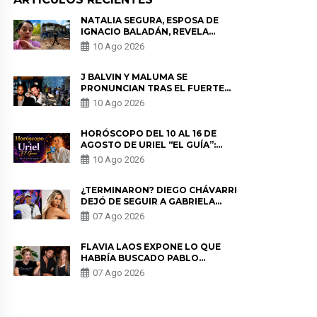
NATALIA SEGURA, ESPOSA DE
IGNACIO BALADÁN, REVELA
COMO VIVIÓ EL TERREMOTO EN
10 Ago 2026
COLOMBIA: “NO ME PODÍA
MOVER”
J BALVIN Y MALUMA SE
PRONUNCIAN TRAS EL FUERTE
TERREMOTO EN COLOMBIA:
10 Ago 2026
“VAMOS A MOVERNOS PARA
AYUDAR”
HORÓSCOPO DEL 10 AL 16 DE
AGOSTO DE URIEL “EL GUÍA”:
PREDICCIONES PARA TODOS LOS
10 Ago 2026
SIGNOS DEL ZODIACO AQUÍ
¿TERMINARON? DIEGO CHÁVARRI
DEJÓ DE SEGUIR A GABRIELA
HERRERA Y ANUNCIA SU SALIDA
07 Ago 2026
DE PÓDCAST
FLAVIA LAOS EXPONE LO QUE
HABRÍA BUSCADO PABLO
HEREDIA CON ALE FULLER: “UNA
07 Ago 2026
DE LAS PARTES QUERÍA EL
REMEMBER”