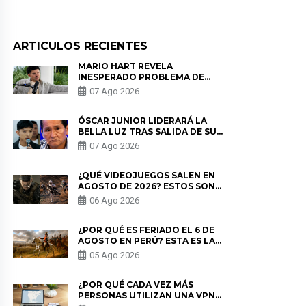
ARTICULOS RECIENTES
MARIO HART REVELA
INESPERADO PROBLEMA DE
SALUD ANTES DE SEPARARSE DE
07 Ago 2026
KORINA: “ME ENCONTRARON UN
TUMOR”
ÓSCAR JUNIOR LIDERARÁ LA
BELLA LUZ TRAS SALIDA DE SU
PADRE POR POLÉMICA CON
07 Ago 2026
NALDY SALDAÑA
¿QUÉ VIDEOJUEGOS SALEN EN
AGOSTO DE 2026? ESTOS SON
LOS ESTRENOS MÁS ESPERADOS
06 Ago 2026
¿POR QUÉ ES FERIADO EL 6 DE
AGOSTO EN PERÚ? ESTA ES LA
HISTORIA
05 Ago 2026
¿POR QUÉ CADA VEZ MÁS
PERSONAS UTILIZAN UNA VPN