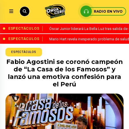
RADIO EN VIVO
ESPECTÁCULOS
Óscar Junior liderará La Bella Luz tras salida 
ESPECTÁCULOS
Mario Hart revela inesperado problema de salud
ESPECTÁCULOS
Fabio Agostini se coronó campeón
de “La Casa de los Famosos” y
lanzó una emotiva confesión para
el Perú