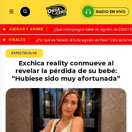
RADIO EN VIVO
JUEGOS Y ANIME
¿Qué videojuegos salen en agosto de 2026? 
VIRALES
¿Por qué es feriado el 6 de agosto en Perú? Esta es la his
ESPECTÁCULOS
Exchica reality conmueve al
revelar la pérdida de su bebé:
“Hubiese sido muy afortunada”