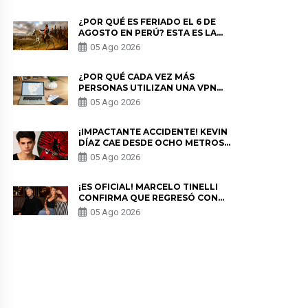
¿POR QUÉ ES FERIADO EL 6 DE
AGOSTO EN PERÚ? ESTA ES LA
HISTORIA
05 Ago 2026
¿POR QUÉ CADA VEZ MÁS
PERSONAS UTILIZAN UNA VPN
PARA PROTEGER SU
05 Ago 2026
PRIVACIDAD?
¡IMPACTANTE ACCIDENTE! KEVIN
DÍAZ CAE DESDE OCHO METROS
EN “ESTO ES GUERRA” Y GENERA
05 Ago 2026
PREOCUPACIÓN
¡ES OFICIAL! MARCELO TINELLI
CONFIRMA QUE REGRESÓ CON
MILETT FIGUEROA: “EL AMOR
05 Ago 2026
PUDO MÁS”