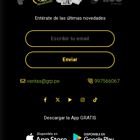
Entérate de las últimas novedades
Enviar
ventas@grp.pe
997566067
Descargar la App GRATIS