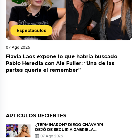
Espectáculos
07 Ago 2026
Flavia Laos expone lo que habría buscado
Pablo Heredia con Ale Fuller: “Una de las
partes quería el remember”
ARTICULOS RECIENTES
¿TERMINARON? DIEGO CHÁVARRI
DEJÓ DE SEGUIR A GABRIELA
HERRERA Y ANUNCIA SU SALIDA
07 Ago 2026