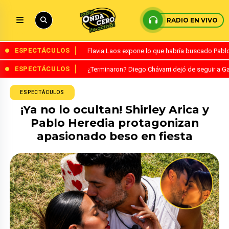
RADIO EN VIVO
ESPECTÁCULOS
Flavia Laos expone lo que habría buscado Pablo 
ESPECTÁCULOS
¿Terminaron? Diego Chávarri dejó de seguir a Ga
ESPECTÁCULOS
¡Ya no lo ocultan! Shirley Arica y
Pablo Heredia protagonizan
apasionado beso en fiesta