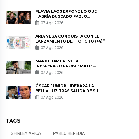
DE PÓDCAST
FLAVIA LAOS EXPONE LO QUE
HABRÍA BUSCADO PABLO
HEREDIA CON ALE FULLER: “UNA
07 Ago 2026
DE LAS PARTES QUERÍA EL
REMEMBER”
ARIA VEGA CONQUISTA CON EL
LANZAMIENTO DE “TOTOTO (+4)”
07 Ago 2026
MARIO HART REVELA
INESPERADO PROBLEMA DE
SALUD ANTES DE SEPARARSE DE
07 Ago 2026
KORINA: “ME ENCONTRARON UN
TUMOR”
ÓSCAR JUNIOR LIDERARÁ LA
BELLA LUZ TRAS SALIDA DE SU
PADRE POR POLÉMICA CON
07 Ago 2026
NALDY SALDAÑA
TAGS
SHIRLEY ARICA
PABLO HEREDIA