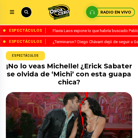
RADIO EN VIVO
ESPECTÁCULOS
Flavia Laos expone lo que habría buscado Pablo 
ESPECTÁCULOS
¿Terminaron? Diego Chávarri dejó de seguir a Ga
ESPECTÁCULOS
¡No lo veas Michelle! ¿Erick Sabater
se olvida de ‘Michi’ con esta guapa
chica?