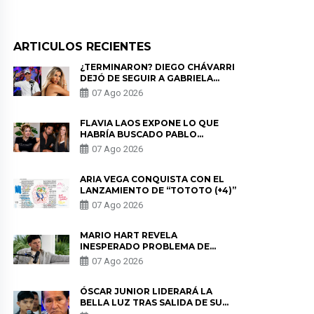
ARTICULOS RECIENTES
¿TERMINARON? DIEGO CHÁVARRI
DEJÓ DE SEGUIR A GABRIELA
HERRERA Y ANUNCIA SU SALIDA
07 Ago 2026
DE PÓDCAST
FLAVIA LAOS EXPONE LO QUE
HABRÍA BUSCADO PABLO
HEREDIA CON ALE FULLER: “UNA
07 Ago 2026
DE LAS PARTES QUERÍA EL
REMEMBER”
ARIA VEGA CONQUISTA CON EL
LANZAMIENTO DE “TOTOTO (+4)”
07 Ago 2026
MARIO HART REVELA
INESPERADO PROBLEMA DE
SALUD ANTES DE SEPARARSE DE
07 Ago 2026
KORINA: “ME ENCONTRARON UN
TUMOR”
ÓSCAR JUNIOR LIDERARÁ LA
BELLA LUZ TRAS SALIDA DE SU
PADRE POR POLÉMICA CON