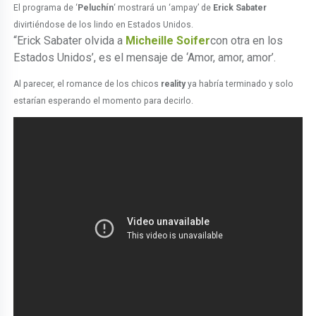
El programa de ‘
Peluchín
‘ mostrará un ‘ampay’ de
Erick Sabater
divirtiéndose de los lindo en Estados Unidos.
“Erick Sabater olvida a
Micheille Soifer
con otra en los
Estados Unidos’, es el mensaje de ‘Amor, amor, amor’.
Al parecer, el romance de los chicos
reality
ya habría terminado y solo
estarían esperando el momento para decirlo.