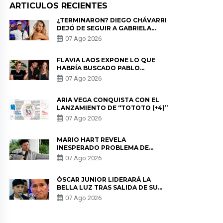
ARTICULOS RECIENTES
¿TERMINARON? DIEGO CHÁVARRI
DEJÓ DE SEGUIR A GABRIELA
HERRERA Y ANUNCIA SU SALIDA
07 Ago 2026
DE PÓDCAST
FLAVIA LAOS EXPONE LO QUE
HABRÍA BUSCADO PABLO
HEREDIA CON ALE FULLER: “UNA
07 Ago 2026
DE LAS PARTES QUERÍA EL
REMEMBER”
ARIA VEGA CONQUISTA CON EL
LANZAMIENTO DE “TOTOTO (+4)”
07 Ago 2026
MARIO HART REVELA
INESPERADO PROBLEMA DE
SALUD ANTES DE SEPARARSE DE
07 Ago 2026
KORINA: “ME ENCONTRARON UN
TUMOR”
ÓSCAR JUNIOR LIDERARÁ LA
BELLA LUZ TRAS SALIDA DE SU
PADRE POR POLÉMICA CON
07 Ago 2026
NALDY SALDAÑA