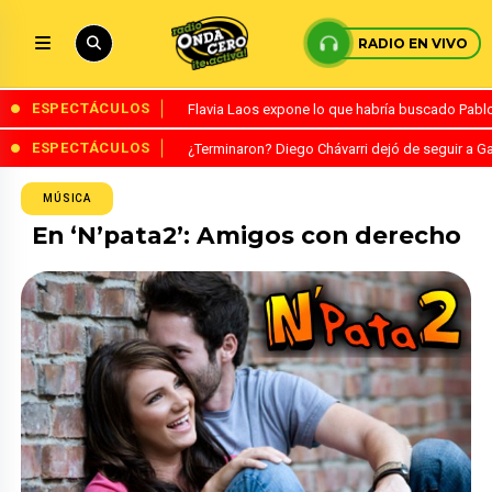
RADIO EN VIVO
ESPECTÁCULOS
Flavia Laos expone lo que habría buscado Pablo 
ESPECTÁCULOS
¿Terminaron? Diego Chávarri dejó de seguir a Ga
MÚSICA
En ‘N’pata2’: Amigos con derecho