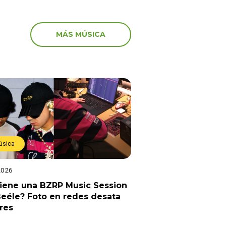
MÁS MÚSICA
úsica
2026
viene una BZRP Music Session
eéle? Foto en redes desata
res