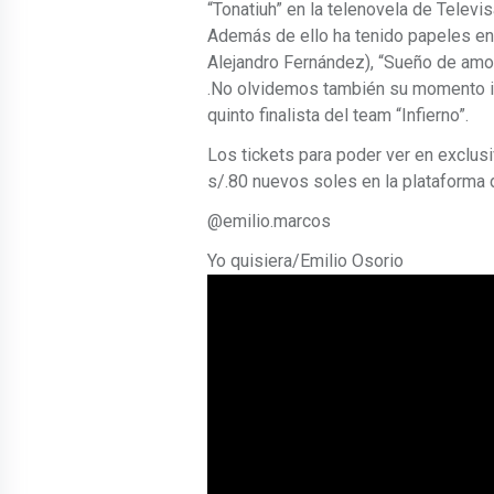
“Tonatiuh” en la telenovela de Telev
Además de ello ha tenido papeles en 
Alejandro Fernández), “Sueño de amor”
.No olvidemos también su momento ic
quinto finalista del team “Infierno”.
Los tickets para poder ver en exclu
s/.80 nuevos soles en la plataforma d
@emilio.marcos
Yo quisiera/Emilio Osorio