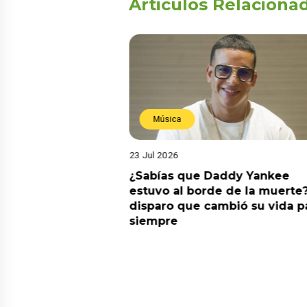
Articulos Relaciona
Música
23 Jul 2026
ia su nuevo álbum
¿Sabías que Daddy Yankee
nto de sentir
estuvo al borde de la muerte?
 la fecha de
disparo que cambió su vida p
siempre