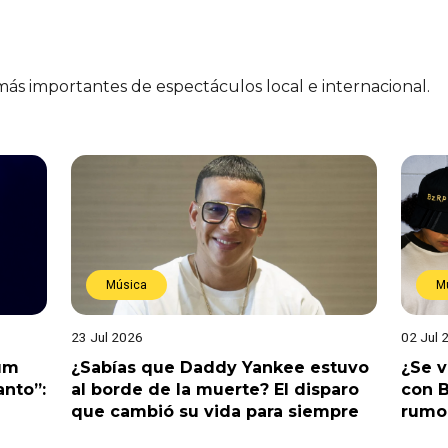
 más importantes de espectáculos local e internacional.
Música
M
23 Jul 2026
02 Jul 
bum
¿Sabías que Daddy Yankee estuvo
¿Se 
anto”:
al borde de la muerte? El disparo
con B
que cambió su vida para siempre
rumo