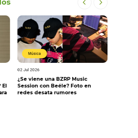
dos
Música
Estren
02 Jul 2026
19 Jun 202
¿Se viene una BZRP Music
Renzo Wi
 El
Session con Beéle? Foto en
romance
ara
redes desata rumores
“Tic Tac