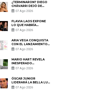
¿TERMINARON? DIEGO
CHÁVARRI DEJÓ DE
SEGUIR A GABRIELA
07 Ago 2026
HERRERA Y ANUNCIA SU
SALIDA DE PÓDCAST
FLAVIA LAOS EXPONE
LO QUE HABRÍA
BUSCADO PABLO
07 Ago 2026
HEREDIA CON ALE
FULLER: “UNA DE LAS
PARTES QUERÍA EL
ARIA VEGA CONQUISTA
REMEMBER”
CON EL LANZAMIENTO
DE “TOTOTO (+4)”
07 Ago 2026
MARIO HART REVELA
INESPERADO
PROBLEMA DE SALUD
07 Ago 2026
ANTES DE SEPARARSE
DE KORINA: “ME
ENCONTRARON UN
ÓSCAR JUNIOR
TUMOR”
LIDERARÁ LA BELLA LUZ
TRAS SALIDA DE SU
07 Ago 2026
PADRE POR POLÉMICA
CON NALDY SALDAÑA
S