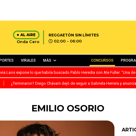
AL AIRE
REGGAETÓN SIN LÍMITES
02:00 - 06:00
Onda Cero
PORTES
VIRALES
MÁS
CONCURSOS
PROGR
avia Laos expone lo que habría buscado Pablo Heredia con Ale Fuller: “Una de
S
¿Terminaron? Diego Chávarri dejó de seguir a Gabriela Herrera y anunci
EMILIO OSORIO
ARTI