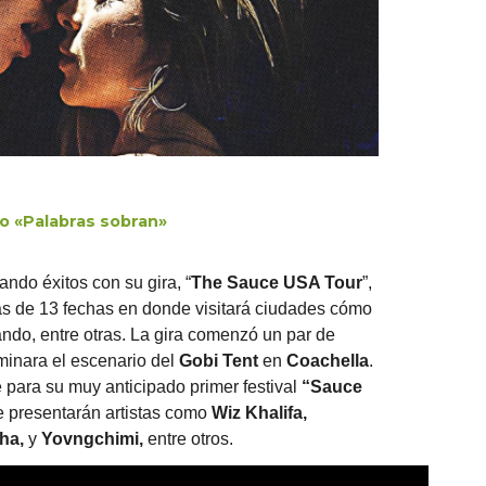
o «Palabras sobran»
ndo éxitos con su gira, “
The Sauce USA Tour
”
,
ás de 13 fechas en donde visitará ciudades cómo
ando, entre otras. La gira comenzó un par de
inara el escenario del
Gobi Tent
en
Coachella
.
para su muy anticipado primer festival
“
Sauce
e presentarán artistas como
Wiz Khalifa,
cha,
y
Yovngchimi,
entre otros.