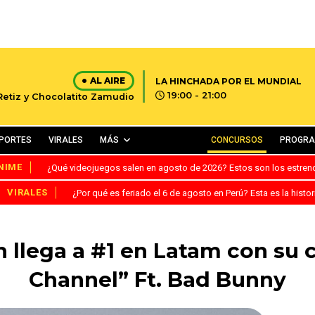
AL AIRE
LA HINCHADA POR EL MUNDIAL
19:00 - 21:00
 Retiz y Chocolatito Zamudio
PORTES
VIRALES
MÁS
CONCURSOS
PROGR
NIME
¿Qué videojuegos salen en agosto de 2026? Estos son los estre
VIRALES
¿Por qué es feriado el 6 de agosto en Perú? Esta es la histor
n llega a #1 en Latam con su
Channel” Ft. Bad Bunny