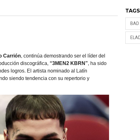
TAG
BAD
ELA
o Carrión
, continúa demostrando ser el líder del
oducción discográfica,
“
3MEN2 KBRN”
, ha sido
ndes logros. El artista nominado al Latín
do siendo tendencia con su repertorio y