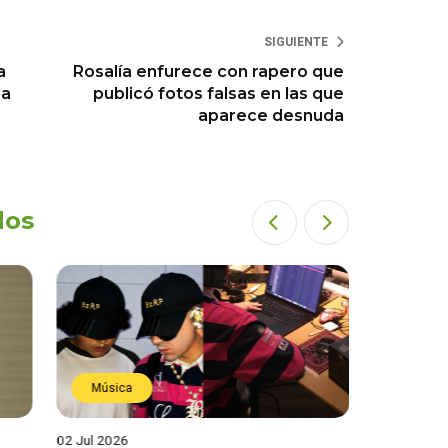
SIGUIENTE
a
Rosalía enfurece con rapero que
 a
publicó fotos falsas en las que
aparece desnuda
dos
Música
Estren
02 Jul 2026
19 Jun 202