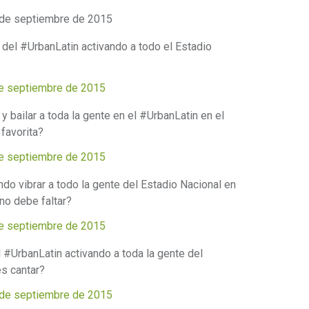
de septiembre de 2015
del #UrbanLatin activando a todo el Estadio
e septiembre de 2015
y bailar a toda la gente en el #UrbanLatin en el
 favorita?
e septiembre de 2015
do vibrar a todo la gente del Estadio Nacional en
no debe faltar?
e septiembre de 2015
 #UrbanLatin activando a toda la gente del
s cantar?
 de septiembre de 2015