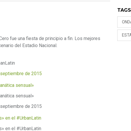
TAG
OND
EST
ero fue una fiesta de principio a fin. Los mejores
enario del Estadio Nacional.
anLatin
 septiembre de 2015
Fanática sensual»
Fanática sensual»
 septiembre de 2015
s» en el #UrbanLatin
s» en el #UrbanLatin