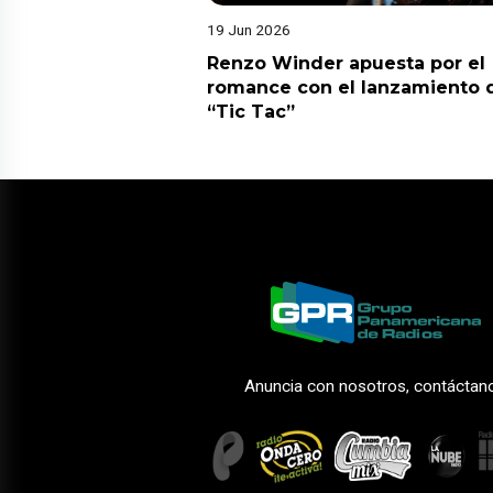
19 Jun 2026
Renzo Winder apuesta por el
romance con el lanzamiento 
“Tic Tac”
Anuncia con nosotros, contáctan