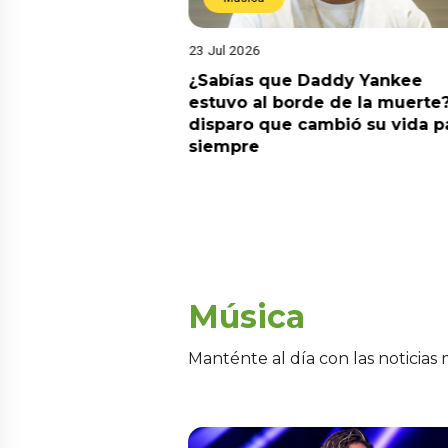
23 Jul 2026
ia su nuevo álbum
¿Sabías que Daddy Yankee
nto de sentir
estuvo al borde de la muerte?
 la fecha de
disparo que cambió su vida p
siempre
Música
Manténte al día con las noticias