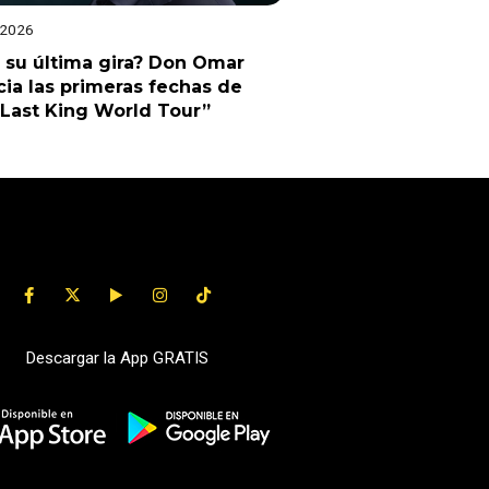
 2026
 su última gira? Don Omar
ia las primeras fechas de
Last King World Tour”
Descargar la App GRATIS