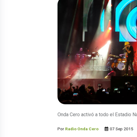
Onda Cero activó a todo el Estadio N
Por
Radio Onda Cero
07 Sep 2015