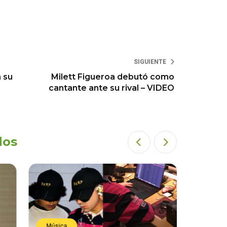
SIGUIENTE
 su
Milett Figueroa debutó como
cantante ante su rival – VIDEO
dos
Música
Estren