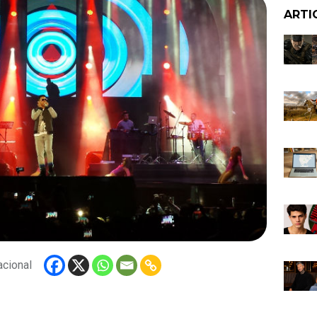
ARTI
acional