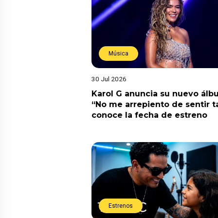
Música
30 Jul 2026
Karol G anuncia su nuevo ál
“No me arrepiento de sentir t
conoce la fecha de estreno
Estrenos