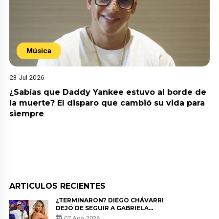
Música
23 Jul 2026
¿Sabías que Daddy Yankee estuvo al borde de
la muerte? El disparo que cambió su vida para
siempre
ARTICULOS RECIENTES
¿TERMINARON? DIEGO CHÁVARRI
DEJÓ DE SEGUIR A GABRIELA
HERRERA Y ANUNCIA SU SALIDA
07 Ago 2026