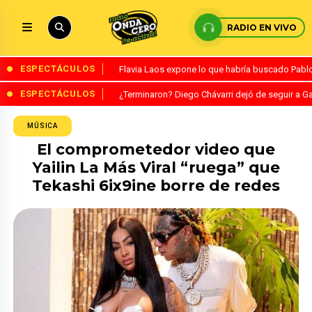
RADIO EN VIVO
ESPECTÁCULOS
Flavia Laos expone lo que habría buscado Pablo 
ESPECTÁCULOS
¿Terminaron? Diego Chávarri dejó de seguir a Ga
MÚSICA
El comprometedor video que
Yailin La Más Viral “ruega” que
Tekashi 6ix9ine borre de redes