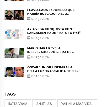
DE PÓDCAST
FLAVIA LAOS EXPONE LO QUE
HABRÍA BUSCADO PABLO
HEREDIA CON ALE FULLER: “UNA
07 Ago 2026
DE LAS PARTES QUERÍA EL
REMEMBER”
ARIA VEGA CONQUISTA CON EL
LANZAMIENTO DE “TOTOTO (+4)”
07 Ago 2026
MARIO HART REVELA
INESPERADO PROBLEMA DE
SALUD ANTES DE SEPARARSE DE
07 Ago 2026
KORINA: “ME ENCONTRARON UN
TUMOR”
ÓSCAR JUNIOR LIDERARÁ LA
BELLA LUZ TRAS SALIDA DE SU
PADRE POR POLÉMICA CON
07 Ago 2026
NALDY SALDAÑA
TAGS
INSTAGRAM
ANUEL AA
YAILIN LA MÁS VIRAL