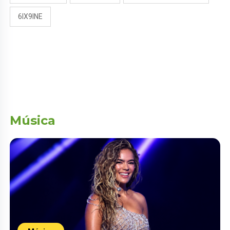
6IX9INE
Música