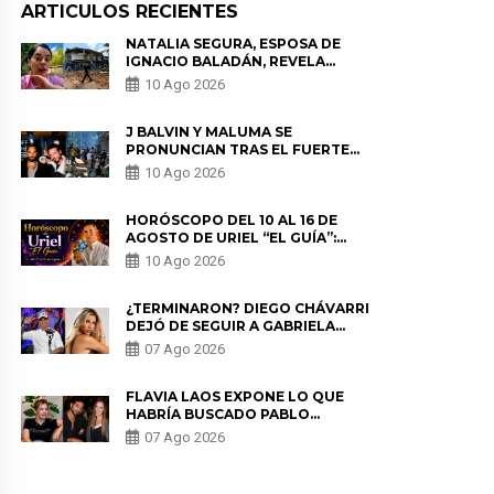
ARTICULOS RECIENTES
NATALIA SEGURA, ESPOSA DE
IGNACIO BALADÁN, REVELA
COMO VIVIÓ EL TERREMOTO EN
10 Ago 2026
COLOMBIA: “NO ME PODÍA
MOVER”
J BALVIN Y MALUMA SE
PRONUNCIAN TRAS EL FUERTE
TERREMOTO EN COLOMBIA:
10 Ago 2026
“VAMOS A MOVERNOS PARA
AYUDAR”
HORÓSCOPO DEL 10 AL 16 DE
AGOSTO DE URIEL “EL GUÍA”:
PREDICCIONES PARA TODOS LOS
10 Ago 2026
SIGNOS DEL ZODIACO AQUÍ
¿TERMINARON? DIEGO CHÁVARRI
DEJÓ DE SEGUIR A GABRIELA
HERRERA Y ANUNCIA SU SALIDA
07 Ago 2026
DE PÓDCAST
FLAVIA LAOS EXPONE LO QUE
HABRÍA BUSCADO PABLO
HEREDIA CON ALE FULLER: “UNA
07 Ago 2026
DE LAS PARTES QUERÍA EL
REMEMBER”