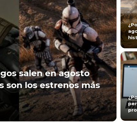
¿Po
ago
his
gos salen en agosto
s son los estrenos más
¿Po
per
pro