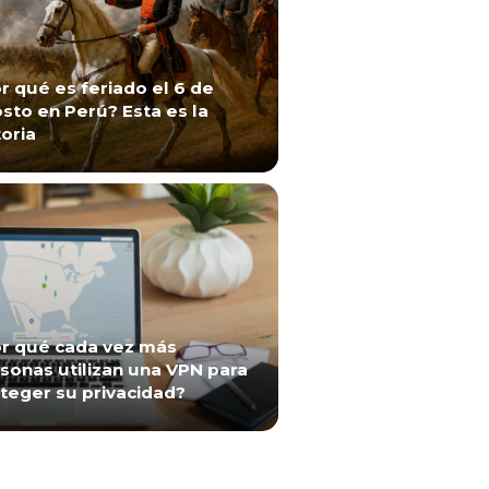
r qué es feriado el 6 de
sto en Perú? Esta es la
toria
r qué cada vez más
sonas utilizan una VPN para
teger su privacidad?