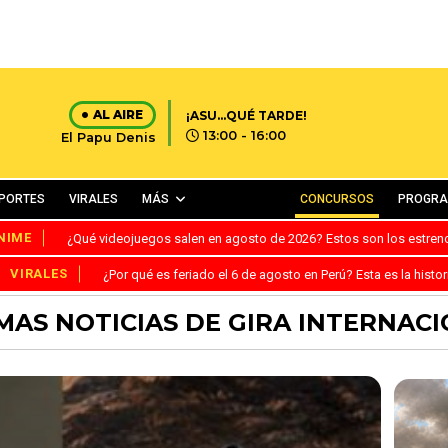
AL AIRE
¡ASU...QUÉ TARDE!
13:00 - 16:00
El Papu Denis
PORTES
VIRALES
MÁS
CONCURSOS
PROGR
NIME
¿Qué videojuegos salen en agosto de 2026? Estos son los estre
VIRALES
¿Por qué es feriado el 6 de agosto en Perú? Esta es la histor
MAS NOTICIAS DE GIRA INTERNAC