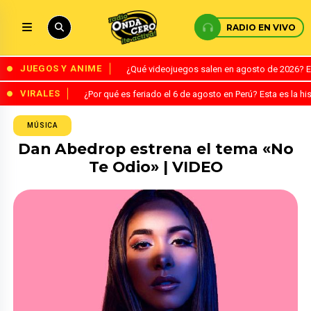
RADIO EN VIVO
JUEGOS Y ANIME
¿Qué videojuegos salen en agosto de 2026? 
VIRALES
¿Por qué es feriado el 6 de agosto en Perú? Esta es la his
MÚSICA
Dan Abedrop estrena el tema «No
Te Odio» | VIDEO