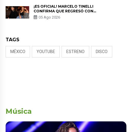
¡ES OFICIAL! MARCELO TINELLI
CONFIRMA QUE REGRESÓ CON
MILETT FIGUEROA: “EL AMOR
05 Ago 2026
PUDO MÁS”
TAGS
MÉXICO
YOUTUBE
ESTRENO
DISCO
Música