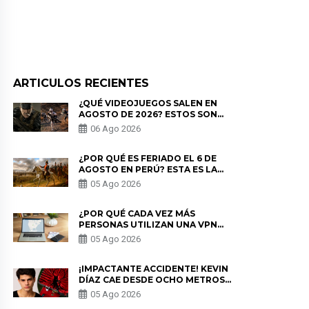
ARTICULOS RECIENTES
¿QUÉ VIDEOJUEGOS SALEN EN
AGOSTO DE 2026? ESTOS SON
LOS ESTRENOS MÁS ESPERADOS
06 Ago 2026
¿POR QUÉ ES FERIADO EL 6 DE
AGOSTO EN PERÚ? ESTA ES LA
HISTORIA
05 Ago 2026
¿POR QUÉ CADA VEZ MÁS
PERSONAS UTILIZAN UNA VPN
PARA PROTEGER SU
05 Ago 2026
PRIVACIDAD?
¡IMPACTANTE ACCIDENTE! KEVIN
DÍAZ CAE DESDE OCHO METROS
EN “ESTO ES GUERRA” Y GENERA
05 Ago 2026
PREOCUPACIÓN