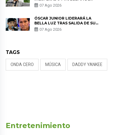
SALUD ANTES DE SEPARARSE DE
07 Ago 2026
KORINA: “ME ENCONTRARON UN
TUMOR”
ÓSCAR JUNIOR LIDERARÁ LA
BELLA LUZ TRAS SALIDA DE SU
PADRE POR POLÉMICA CON
07 Ago 2026
NALDY SALDAÑA
TAGS
ONDA CERO
MÚSICA
DADDY YANKEE
Entretenimiento