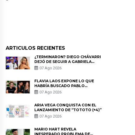
ARTICULOS RECIENTES
¿TERMINARON? DIEGO CHÁVARRI
DEJÓ DE SEGUIR A GABRIELA
HERRERA Y ANUNCIA SU SALIDA
07 Ago 2026
DE PÓDCAST
FLAVIA LAOS EXPONE LO QUE
HABRÍA BUSCADO PABLO
HEREDIA CON ALE FULLER: “UNA
07 Ago 2026
DE LAS PARTES QUERÍA EL
REMEMBER”
ARIA VEGA CONQUISTA CON EL
LANZAMIENTO DE “TOTOTO (+4)”
07 Ago 2026
MARIO HART REVELA
INESPERADO PROBLEMA DE