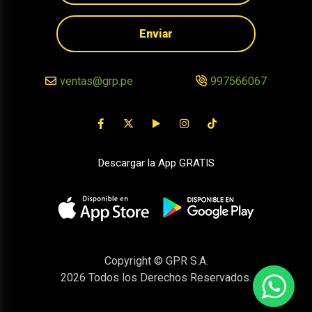
Enviar
ventas@grp.pe
997566067
Descargar la App GRATIS
Copyright © GPR S.A.
2026
Todos los Derechos Reservados.