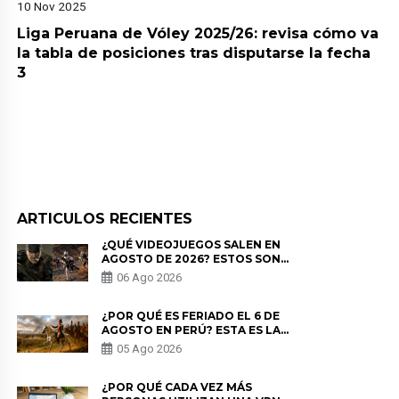
10 Nov 2025
Liga Peruana de Vóley 2025/26: revisa cómo va
la tabla de posiciones tras disputarse la fecha
3
ARTICULOS RECIENTES
¿QUÉ VIDEOJUEGOS SALEN EN
AGOSTO DE 2026? ESTOS SON
LOS ESTRENOS MÁS ESPERADOS
06 Ago 2026
¿POR QUÉ ES FERIADO EL 6 DE
AGOSTO EN PERÚ? ESTA ES LA
HISTORIA
05 Ago 2026
¿POR QUÉ CADA VEZ MÁS