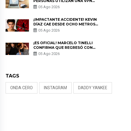
PERSONAS UTILIZAN UNA VPN
PARA PROTEGER SU
05 Ago 2026
PRIVACIDAD?
¡IMPACTANTE ACCIDENTE! KEVIN
DÍAZ CAE DESDE OCHO METROS
EN “ESTO ES GUERRA” Y GENERA
05 Ago 2026
PREOCUPACIÓN
¡ES OFICIAL! MARCELO TINELLI
CONFIRMA QUE REGRESÓ CON
MILETT FIGUEROA: “EL AMOR
05 Ago 2026
PUDO MÁS”
TAGS
ONDA CERO
INSTAGRAM
DADDY YANKEE