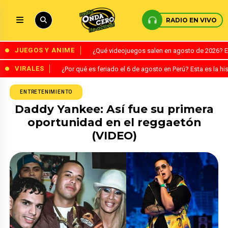
RADIO EN VIVO
JUEGOS Y ANIME
¿Qué videojuegos salen en agosto de 2026? 
VIRALES
¿Por qué es feriado el 6 de agosto en Perú? Esta es la his
ENTRETENIMIENTO
Daddy Yankee: Así fue su primera
oportunidad en el reggaetón
(VIDEO)