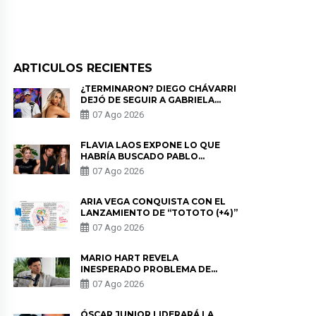
ARTICULOS RECIENTES
¿TERMINARON? DIEGO CHÁVARRI
DEJÓ DE SEGUIR A GABRIELA
HERRERA Y ANUNCIA SU SALIDA
07 Ago 2026
DE PÓDCAST
FLAVIA LAOS EXPONE LO QUE
HABRÍA BUSCADO PABLO
HEREDIA CON ALE FULLER: “UNA
07 Ago 2026
DE LAS PARTES QUERÍA EL
REMEMBER”
ARIA VEGA CONQUISTA CON EL
LANZAMIENTO DE “TOTOTO (+4)”
07 Ago 2026
MARIO HART REVELA
INESPERADO PROBLEMA DE
SALUD ANTES DE SEPARARSE DE
07 Ago 2026
KORINA: “ME ENCONTRARON UN
TUMOR”
ÓSCAR JUNIOR LIDERARÁ LA