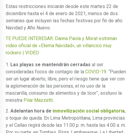
Estas restricciones iniciarán desde este martes 22 de
diciembre hasta el 4 de enero de 2021, menos de dos
semanas que incluyen las fechas festivas por fin de año:
Navidad y Año Nuevo.
TE PUEDE INTERESAR: Danna Paola y Morat estrenan
video oficial de «Eterna Navidad», un villancico muy
rockero | VIDEO
1.
Las playas se mantendrán cerradas
al ser
consideradas focos de contagio de la
COVID-19
. “Pueden
ser un lugar abierto, libre, pero el riesgo tiene que ver con
la aglomeración de las personas, el no uso de la
mascarilla, consumo de alimentos y de licor”, sostuvo la
ministra
Pilar Mazzetti.
2.
Adelantan hora de
inmovilización social obligatoria
,
o toque de queda. En Lima Metropolitana, Lima provincias
y el Callao regirá desde las 11.00 p. m. hasta las 4.00 a. m.
Por su parte, en Tumbes, Piura, Lambayeque, La Libertad,