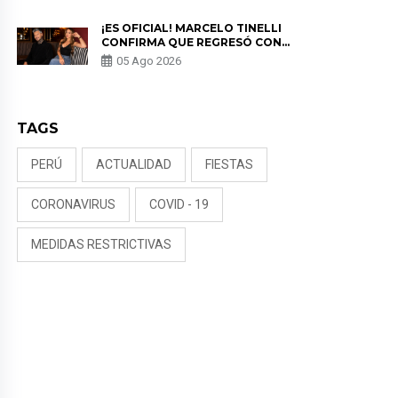
¡ES OFICIAL! MARCELO TINELLI
CONFIRMA QUE REGRESÓ CON
MILETT FIGUEROA: “EL AMOR
05 Ago 2026
PUDO MÁS”
TAGS
PERÚ
ACTUALIDAD
FIESTAS
CORONAVIRUS
COVID - 19
MEDIDAS RESTRICTIVAS