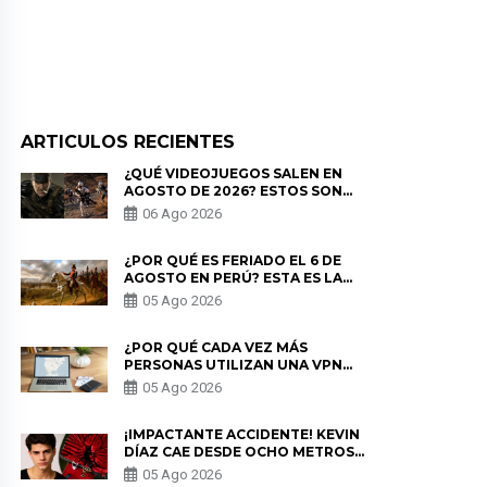
ARTICULOS RECIENTES
¿QUÉ VIDEOJUEGOS SALEN EN
AGOSTO DE 2026? ESTOS SON
LOS ESTRENOS MÁS ESPERADOS
06 Ago 2026
¿POR QUÉ ES FERIADO EL 6 DE
AGOSTO EN PERÚ? ESTA ES LA
HISTORIA
05 Ago 2026
¿POR QUÉ CADA VEZ MÁS
PERSONAS UTILIZAN UNA VPN
PARA PROTEGER SU
05 Ago 2026
PRIVACIDAD?
¡IMPACTANTE ACCIDENTE! KEVIN
DÍAZ CAE DESDE OCHO METROS
EN “ESTO ES GUERRA” Y GENERA
05 Ago 2026
PREOCUPACIÓN