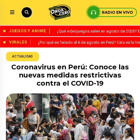
RADIO EN VIVO
JUEGOS Y ANIME
¿Qué videojuegos salen en agosto de 2026? 
VIRALES
¿Por qué es feriado el 6 de agosto en Perú? Esta es la his
ACTUALIDAD
Coronavirus en Perú: Conoce las
nuevas medidas restrictivas
contra el COVID-19