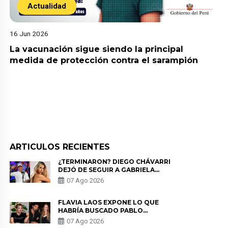
Actualidad
16 Jun 2026
La vacunación sigue siendo la principal
medida de protección contra el sarampión
ARTICULOS RECIENTES
¿TERMINARON? DIEGO CHÁVARRI
DEJÓ DE SEGUIR A GABRIELA
HERRERA Y ANUNCIA SU SALIDA
07 Ago 2026
DE PÓDCAST
FLAVIA LAOS EXPONE LO QUE
HABRÍA BUSCADO PABLO
HEREDIA CON ALE FULLER: “UNA
07 Ago 2026
DE LAS PARTES QUERÍA EL