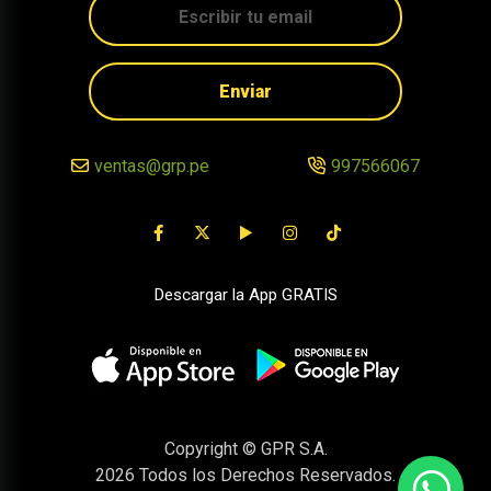
Enviar
ventas@grp.pe
997566067
Descargar la App GRATIS
Copyright © GPR S.A.
2026
Todos los Derechos Reservados.