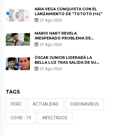
REMEMBER”
ARIA VEGA CONQUISTA CON EL
LANZAMIENTO DE “TOTOTO (+4)”
07 Ago 2026
MARIO HART REVELA
INESPERADO PROBLEMA DE
SALUD ANTES DE SEPARARSE DE
07 Ago 2026
KORINA: “ME ENCONTRARON UN
TUMOR”
ÓSCAR JUNIOR LIDERARÁ LA
BELLA LUZ TRAS SALIDA DE SU
PADRE POR POLÉMICA CON
07 Ago 2026
NALDY SALDAÑA
TAGS
PERÚ
ACTUALIDAD
CORONAVIRUS
COVID - 19
INFECTADOS