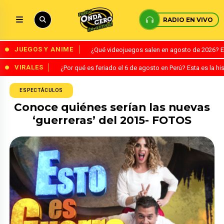
RADIO EN VIVO
JUEGOS Y ANIME
¿Qué videojuegos salen en agosto de 2026? 
VIRALES
¿Por qué es feriado el 6 de agosto en Perú? Esta es la his
ESPECTÁCULOS
Conoce quiénes serían las nuevas
‘guerreras’ del 2015- FOTOS