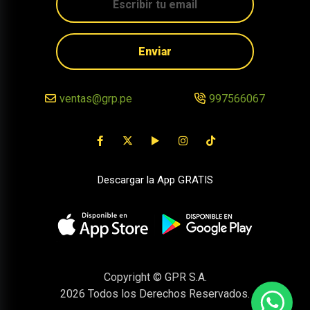
Enviar
ventas@grp.pe
997566067
Descargar la App GRATIS
Copyright © GPR S.A.
2026
Todos los Derechos Reservados.