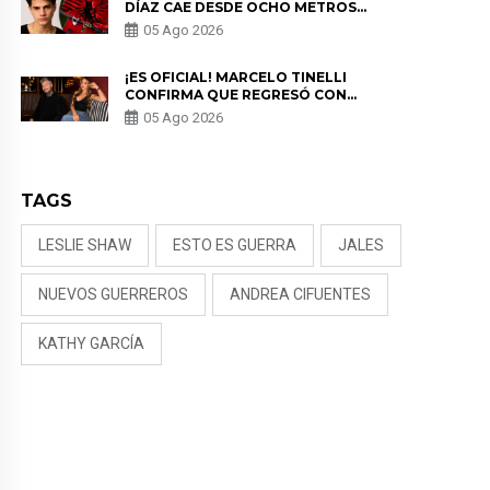
DÍAZ CAE DESDE OCHO METROS
EN “ESTO ES GUERRA” Y GENERA
05 Ago 2026
PREOCUPACIÓN
¡ES OFICIAL! MARCELO TINELLI
CONFIRMA QUE REGRESÓ CON
MILETT FIGUEROA: “EL AMOR
05 Ago 2026
PUDO MÁS”
TAGS
LESLIE SHAW
ESTO ES GUERRA
JALES
NUEVOS GUERREROS
ANDREA CIFUENTES
KATHY GARCÍA