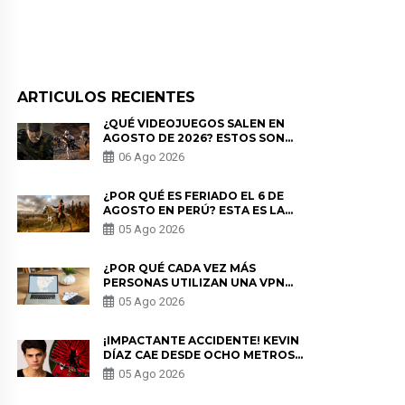
ARTICULOS RECIENTES
¿QUÉ VIDEOJUEGOS SALEN EN
AGOSTO DE 2026? ESTOS SON
LOS ESTRENOS MÁS ESPERADOS
06 Ago 2026
¿POR QUÉ ES FERIADO EL 6 DE
AGOSTO EN PERÚ? ESTA ES LA
HISTORIA
05 Ago 2026
¿POR QUÉ CADA VEZ MÁS
PERSONAS UTILIZAN UNA VPN
PARA PROTEGER SU
05 Ago 2026
PRIVACIDAD?
¡IMPACTANTE ACCIDENTE! KEVIN
DÍAZ CAE DESDE OCHO METROS
EN “ESTO ES GUERRA” Y GENERA
05 Ago 2026
PREOCUPACIÓN