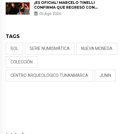
¡ES OFICIAL! MARCELO TINELLI
CONFIRMA QUE REGRESÓ CON
MILETT FIGUEROA: “EL AMOR
05 Ago 2026
PUDO MÁS”
TAGS
SOL
SERIE NUMISMÁTICA
NUEVA MONEDA
COLECCIÓN
CENTRO ARQUEOLÓGICO TUNANMARCA
JUNIN