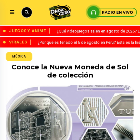
RADIO EN VIVO
JUEGOS Y ANIME
¿Qué videojuegos salen en agosto de 2026? 
VIRALES
¿Por qué es feriado el 6 de agosto en Perú? Esta es la his
MÚSICA
Conoce la Nueva Moneda de Sol
de colección