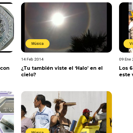
Música
Vi
14 Feb 2014
09 Ene
 con
¿Tu también viste el ‘Halo’ en el
Los 6
cielo?
este 
Música