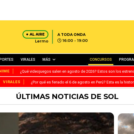
AL AIRE
A TODA ONDA
16:00 - 19:00
Lermo
PORTES
VIRALES
MÁS
CONCURSOS
PROGR
NIME
¿Qué videojuegos salen en agosto de 2026? Estos son los estre
VIRALES
¿Por qué es feriado el 6 de agosto en Perú? Esta es la histor
ÚLTIMAS NOTICIAS DE SOL