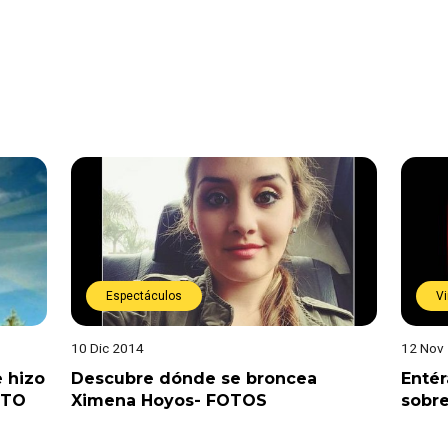
Espectáculos
Vi
10 Dic 2014
12 Nov
e hizo
Descubre dónde se broncea
Entér
OTO
Ximena Hoyos- FOTOS
sobre