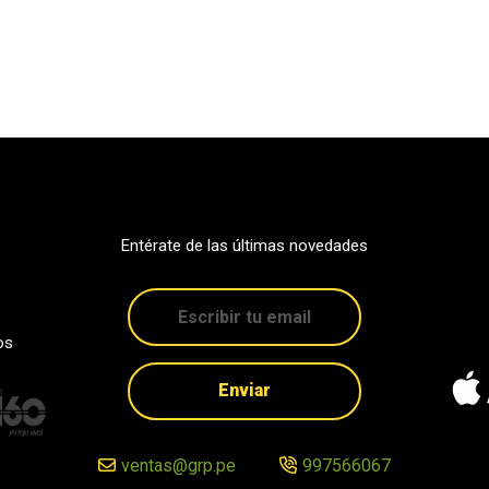
Entérate de las últimas novedades
os
Enviar
ventas@grp.pe
997566067