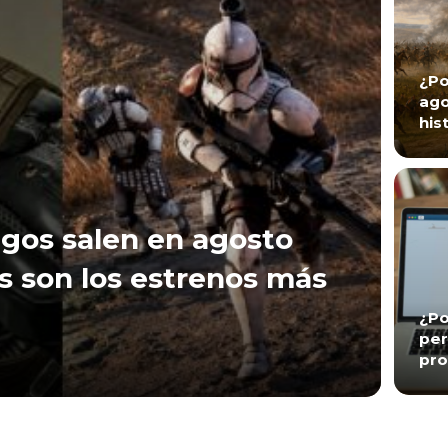
¿Po
ago
his
gos salen en agosto
s son los estrenos más
¿Po
per
pro