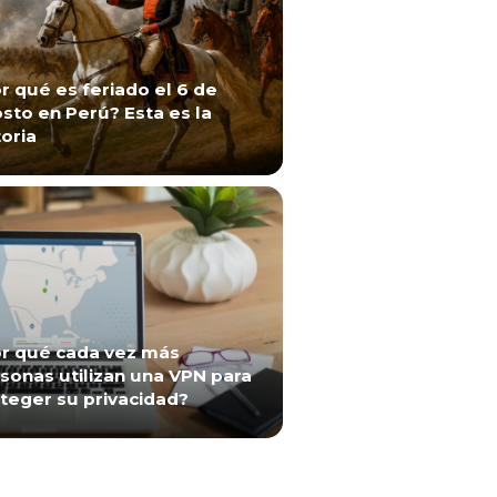
r qué es feriado el 6 de
sto en Perú? Esta es la
toria
r qué cada vez más
sonas utilizan una VPN para
teger su privacidad?