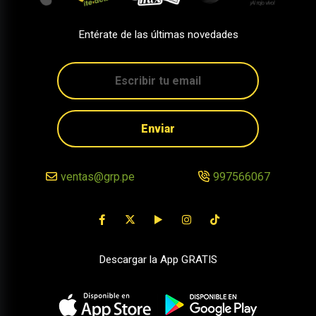
Entérate de las últimas novedades
Enviar
ventas@grp.pe
997566067
Descargar la App GRATIS