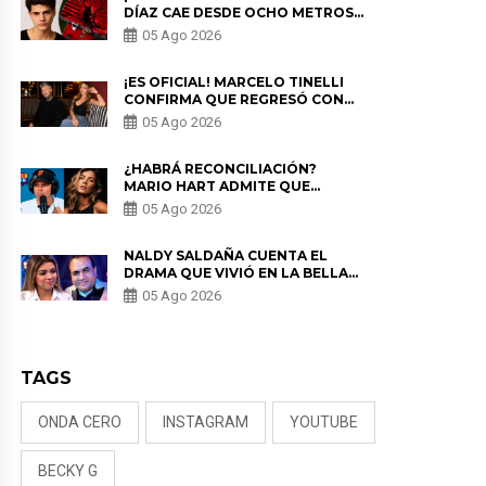
DÍAZ CAE DESDE OCHO METROS
EN “ESTO ES GUERRA” Y GENERA
05 Ago 2026
PREOCUPACIÓN
¡ES OFICIAL! MARCELO TINELLI
CONFIRMA QUE REGRESÓ CON
MILETT FIGUEROA: “EL AMOR
05 Ago 2026
PUDO MÁS”
¿HABRÁ RECONCILIACIÓN?
MARIO HART ADMITE QUE
PODRÍA VOLVER CON KORINA
05 Ago 2026
RIVADENEIRA: “NO LE CERRARÍA
LAS PUERTAS”
NALDY SALDAÑA CUENTA EL
DRAMA QUE VIVIÓ EN LA BELLA
LUZ TRAS DENUNCIA AL
05 Ago 2026
DIRECTOR MUSICAL: “NO ME
PARECE JUSTO”
TAGS
ONDA CERO
INSTAGRAM
YOUTUBE
BECKY G