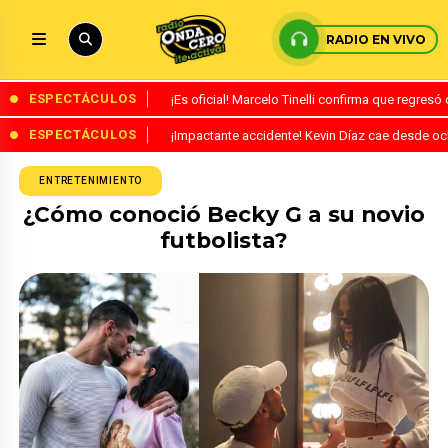
RADIO EN VIVO
ESPECTÁCULOS
¡Es oficial! Marcelo Tinelli confirma que regres
ESPECTÁCULOS
¡Impactante accidente! Kevin Díaz cae desde o
ENTRETENIMIENTO
¿Cómo conoció Becky G a su novio
futbolista?