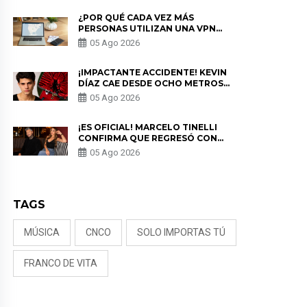
¿POR QUÉ CADA VEZ MÁS
PERSONAS UTILIZAN UNA VPN
PARA PROTEGER SU
05 Ago 2026
PRIVACIDAD?
¡IMPACTANTE ACCIDENTE! KEVIN
DÍAZ CAE DESDE OCHO METROS
EN “ESTO ES GUERRA” Y GENERA
05 Ago 2026
PREOCUPACIÓN
¡ES OFICIAL! MARCELO TINELLI
CONFIRMA QUE REGRESÓ CON
MILETT FIGUEROA: “EL AMOR
05 Ago 2026
PUDO MÁS”
TAGS
MÚSICA
CNCO
SOLO IMPORTAS TÚ
FRANCO DE VITA