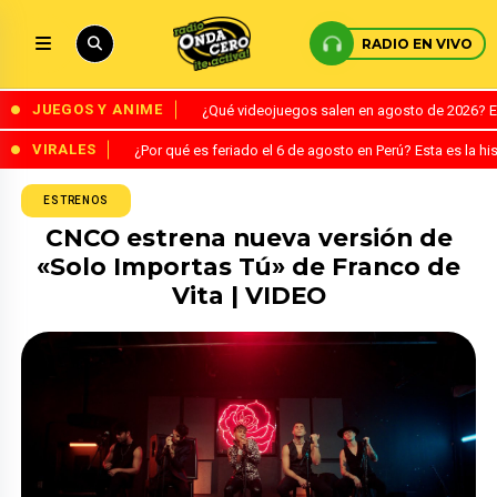
RADIO EN VIVO
JUEGOS Y ANIME
¿Qué videojuegos salen en agosto de 2026? 
VIRALES
¿Por qué es feriado el 6 de agosto en Perú? Esta es la his
ESTRENOS
CNCO estrena nueva versión de
«Solo Importas Tú» de Franco de
Vita | VIDEO