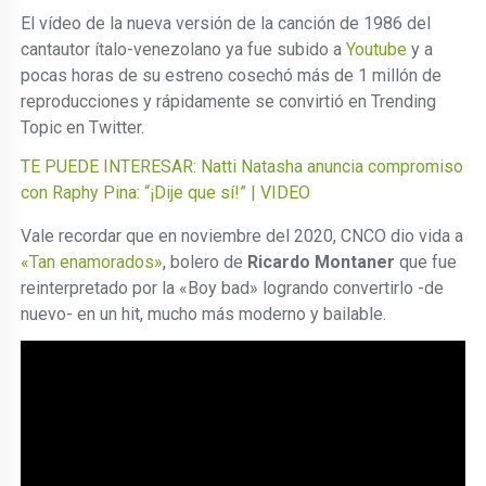
El vídeo de la nueva versión de la canción de 1986 del
cantautor ítalo-venezolano ya fue subido a
Youtube
y a
pocas horas de su estreno cosechó más de 1 millón de
reproducciones y rápidamente se convirtió en Trending
Topic en Twitter.
TE PUEDE INTERESAR: Natti Natasha anuncia compromiso
con Raphy Pina: “¡Dije que sí!” | VIDEO
Vale recordar que en noviembre del 2020, CNCO dio vida a
«Tan enamorados»
, bolero de
Ricardo Montaner
que fue
reinterpretado por la «Boy bad» logrando convertirlo -de
nuevo- en un hit, mucho más moderno y bailable.