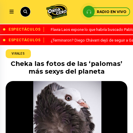
RADIO EN VIVO
ESPECTÁCULOS
Flavia Laos expone lo que habría buscado Pablo 
ESPECTÁCULOS
¿Terminaron? Diego Chávarri dejó de seguir a Ga
VIRALES
Cheka las fotos de las ‘palomas’
más sexys del planeta