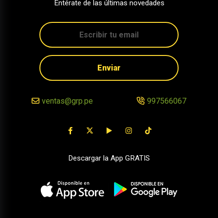
Entérate de las últimas novedades
Enviar
ventas@grp.pe
997566067
Descargar la App GRATIS