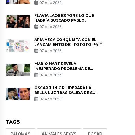
HERRERA Y ANUNCIA SU SALIDA
07 Ago 2026
DE PÓDCAST
FLAVIA LAOS EXPONE LO QUE
HABRÍA BUSCADO PABLO
HEREDIA CON ALE FULLER: “UNA
07 Ago 2026
DE LAS PARTES QUERÍA EL
REMEMBER”
ARIA VEGA CONQUISTA CON EL
LANZAMIENTO DE “TOTOTO (+4)”
07 Ago 2026
MARIO HART REVELA
INESPERADO PROBLEMA DE
SALUD ANTES DE SEPARARSE DE
07 Ago 2026
KORINA: “ME ENCONTRARON UN
TUMOR”
ÓSCAR JUNIOR LIDERARÁ LA
BELLA LUZ TRAS SALIDA DE SU
PADRE POR POLÉMICA CON
07 Ago 2026
NALDY SALDAÑA
TAGS
PALOMAS
ANIMALES SEXYS
POSAR