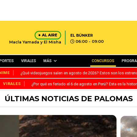
AL AIRE
EL BÚNKER
06:00 - 09:00
Macla Yamada y El Misha
PORTES
VIRALES
MÁS
CONCURSOS
PROGR
NIME
¿Qué videojuegos salen en agosto de 2026? Estos son los estre
VIRALES
¿Por qué es feriado el 6 de agosto en Perú? Esta es la histor
ÚLTIMAS NOTICIAS DE PALOMAS