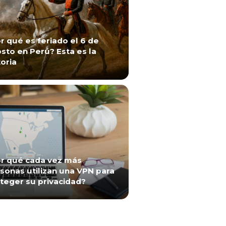
r qué es feriado el 6 de
sto en Perú? Esta es la
toria
r qué cada vez más
sonas utilizan una VPN para
teger su privacidad?