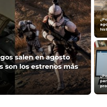
¿Po
ago
his
gos salen en agosto
s son los estrenos más
¿Po
per
pro