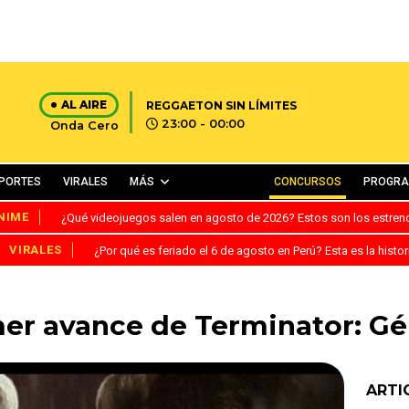
AL AIRE
REGGAETON SIN LÍMITES
23:00 - 00:00
Onda Cero
PORTES
VIRALES
MÁS
CONCURSOS
PROGR
NIME
¿Qué videojuegos salen en agosto de 2026? Estos son los estre
VIRALES
¿Por qué es feriado el 6 de agosto en Perú? Esta es la histor
mer avance de Terminator: Gé
ARTI