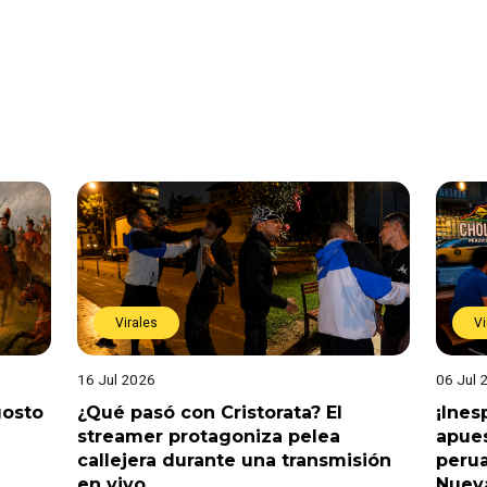
Virales
Vi
16 Jul 2026
06 Jul 
gosto
¿Qué pasó con Cristorata? El
¡Ine
streamer protagoniza pelea
apues
callejera durante una transmisión
perua
en vivo
Nuev