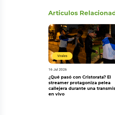
Articulos Relaciona
Virales
16 Jul 2026
riado el 6 de
¿Qué pasó con Cristorata? El
? Esta es la
streamer protagoniza pelea
callejera durante una transmi
en vivo