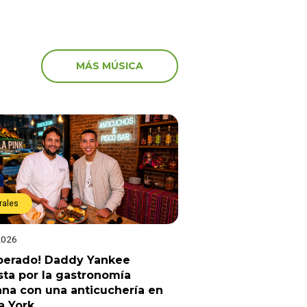
MÁS MÚSICA
rales
2026
sperado! Daddy Yankee
ta por la gastronomía
na con una anticuchería en
a York