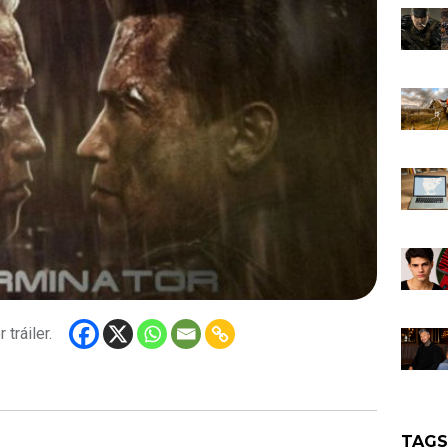
tráiler.
TAG