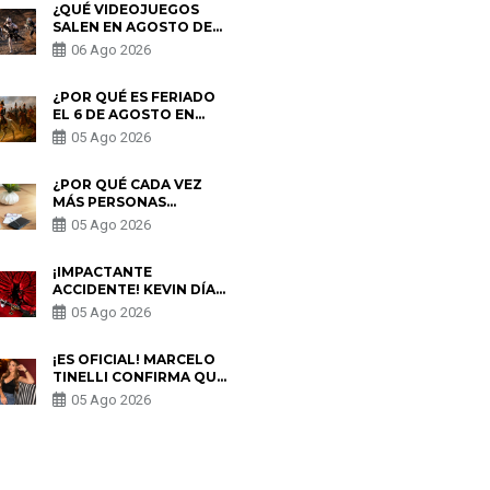
¿QUÉ VIDEOJUEGOS
SALEN EN AGOSTO DE
2026? ESTOS SON LOS
06 Ago 2026
ESTRENOS MÁS
ESPERADOS
¿POR QUÉ ES FERIADO
EL 6 DE AGOSTO EN
PERÚ? ESTA ES LA
05 Ago 2026
HISTORIA
¿POR QUÉ CADA VEZ
MÁS PERSONAS
UTILIZAN UNA VPN
05 Ago 2026
PARA PROTEGER SU
PRIVACIDAD?
¡IMPACTANTE
ACCIDENTE! KEVIN DÍAZ
CAE DESDE OCHO
05 Ago 2026
METROS EN “ESTO ES
GUERRA” Y GENERA
PREOCUPACIÓN
¡ES OFICIAL! MARCELO
TINELLI CONFIRMA QUE
REGRESÓ CON MILETT
05 Ago 2026
FIGUEROA: “EL AMOR
PUDO MÁS”
S