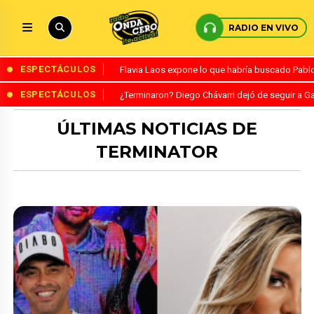
RADIO EN VIVO
ESPECTÁCULOS
Flavia Laos expone lo que habría buscado Pablo 
ESPECTÁCULOS
¿Terminaron? Diego Chávarri dejó de seguir a Ga
ÚLTIMAS NOTICIAS DE
TERMINATOR