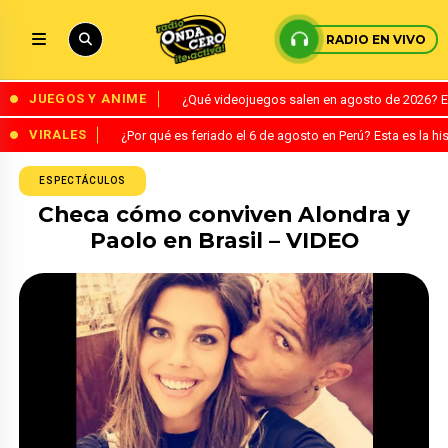
RADIO EN VIVO
JUEGOS Y ANIME
¿Qué videojuegos salen en agosto de 2026? 
VIRALES
¿Por qué es feriado el 6 de agosto en Perú? Esta es la his
ESPECTÁCULOS
Checa cómo conviven Alondra y
Paolo en Brasil – VIDEO