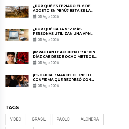
¿POR QUÉ ES FERIADO EL 6 DE
AGOSTO EN PERÚ? ESTA ES LA
HISTORIA
05 Ago 2026
¿POR QUÉ CADA VEZ MÁS
PERSONAS UTILIZAN UNA VPN
PARA PROTEGER SU
05 Ago 2026
PRIVACIDAD?
¡IMPACTANTE ACCIDENTE! KEVIN
DÍAZ CAE DESDE OCHO METROS
EN “ESTO ES GUERRA” Y GENERA
05 Ago 2026
PREOCUPACIÓN
¡ES OFICIAL! MARCELO TINELLI
CONFIRMA QUE REGRESÓ CON
MILETT FIGUEROA: “EL AMOR
05 Ago 2026
PUDO MÁS”
TAGS
VIDEO
BRASIL
PAOLO
ALONDRA