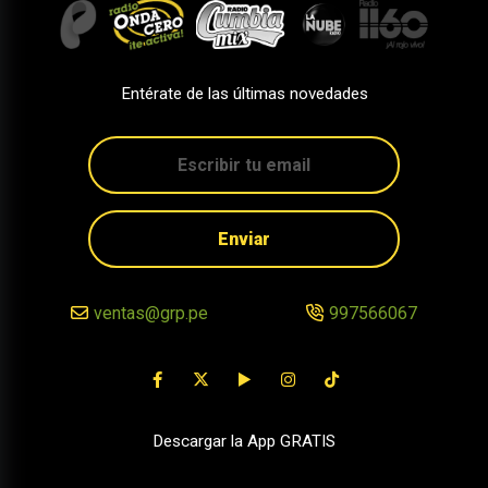
Entérate de las últimas novedades
Enviar
ventas@grp.pe
997566067
Descargar la App GRATIS