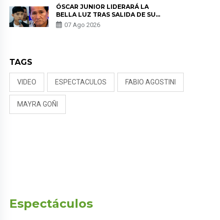
ÓSCAR JUNIOR LIDERARÁ LA
BELLA LUZ TRAS SALIDA DE SU
PADRE POR POLÉMICA CON
07 Ago 2026
NALDY SALDAÑA
TAGS
VIDEO
ESPECTACULOS
FABIO AGOSTINI
MAYRA GOÑI
Espectáculos