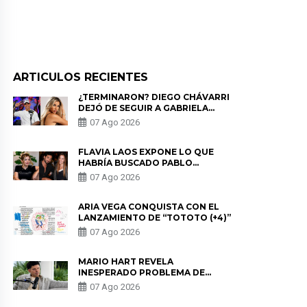
ARTICULOS RECIENTES
¿TERMINARON? DIEGO CHÁVARRI
DEJÓ DE SEGUIR A GABRIELA
HERRERA Y ANUNCIA SU SALIDA
07 Ago 2026
DE PÓDCAST
FLAVIA LAOS EXPONE LO QUE
HABRÍA BUSCADO PABLO
HEREDIA CON ALE FULLER: “UNA
07 Ago 2026
DE LAS PARTES QUERÍA EL
REMEMBER”
ARIA VEGA CONQUISTA CON EL
LANZAMIENTO DE “TOTOTO (+4)”
07 Ago 2026
MARIO HART REVELA
INESPERADO PROBLEMA DE
SALUD ANTES DE SEPARARSE DE
07 Ago 2026
KORINA: “ME ENCONTRARON UN
TUMOR”