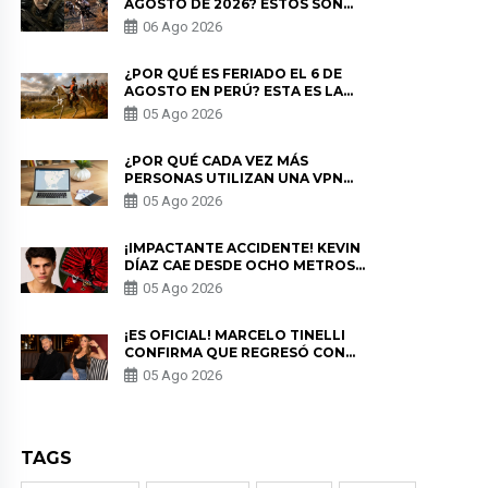
AGOSTO DE 2026? ESTOS SON
LOS ESTRENOS MÁS ESPERADOS
06 Ago 2026
¿POR QUÉ ES FERIADO EL 6 DE
AGOSTO EN PERÚ? ESTA ES LA
HISTORIA
05 Ago 2026
¿POR QUÉ CADA VEZ MÁS
PERSONAS UTILIZAN UNA VPN
PARA PROTEGER SU
05 Ago 2026
PRIVACIDAD?
¡IMPACTANTE ACCIDENTE! KEVIN
DÍAZ CAE DESDE OCHO METROS
EN “ESTO ES GUERRA” Y GENERA
05 Ago 2026
PREOCUPACIÓN
¡ES OFICIAL! MARCELO TINELLI
CONFIRMA QUE REGRESÓ CON
MILETT FIGUEROA: “EL AMOR
05 Ago 2026
PUDO MÁS”
TAGS