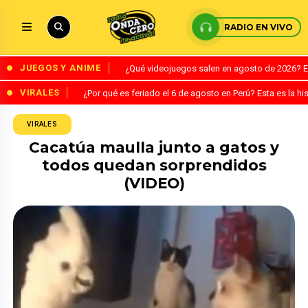
RADIO EN VIVO
JUEGOS Y ANIME
¿Qué videojuegos salen en agosto de 2026? 
VIRALES
¿Por qué es feriado el 6 de agosto en Perú? Esta es la his
VIRALES
Cacatúa maulla junto a gatos y
todos quedan sorprendidos
(VIDEO)