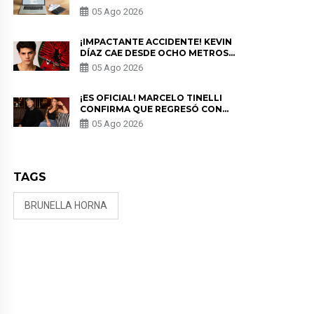
PARA PROTEGER SU
05 Ago 2026
PRIVACIDAD?
¡IMPACTANTE ACCIDENTE! KEVIN
DÍAZ CAE DESDE OCHO METROS
EN “ESTO ES GUERRA” Y GENERA
05 Ago 2026
PREOCUPACIÓN
¡ES OFICIAL! MARCELO TINELLI
CONFIRMA QUE REGRESÓ CON
MILETT FIGUEROA: “EL AMOR
05 Ago 2026
PUDO MÁS”
TAGS
BRUNELLA HORNA