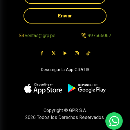
Enviar
ventas@grp.pe
997566067
Descargar la App GRATIS
Copyright © GPR S.A.
2026
Todos los Derechos Reservados.