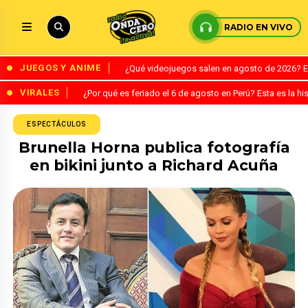
RADIO EN VIVO
JUEGOS Y ANIME
¿Qué videojuegos salen en agosto de 2026? 
VIRALES
¿Por qué es feriado el 6 de agosto en Perú? Esta es la his
ESPECTÁCULOS
Brunella Horna publica fotografía
en bikini junto a Richard Acuña