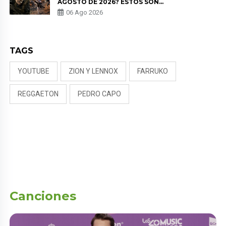
AGOSTO DE 2026? ESTOS SON
LOS ESTRENOS MÁS ESPERADOS
06 Ago 2026
TAGS
YOUTUBE
ZION Y LENNOX
FARRUKO
REGGAETON
PEDRO CAPO
Canciones