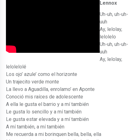
Lennox
Uh-uh, uh-uh-
uuh
Ay, lelolay,
lelolelo
Uh-uh, uh-uh-
uuh
Ay, lelolay,
lelolelolé
Los ojo’ azule’ como el horizonte
Un trajecito verde monte
La llevo a Aguadilla, enrolamo’ en Aponte
Conoció mis raíces de adolescente
A ella le gusta el barrio y a mí también
Le gusta lo sencillo y a mí también
Le gusta estar elevada y a mí también
A mí también, a mí también
Me recuerda a mi borinquen bella, bella, ella