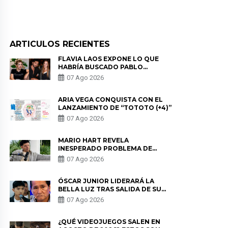
ARTICULOS RECIENTES
FLAVIA LAOS EXPONE LO QUE
HABRÍA BUSCADO PABLO
HEREDIA CON ALE FULLER: “UNA
07 Ago 2026
DE LAS PARTES QUERÍA EL
REMEMBER”
ARIA VEGA CONQUISTA CON EL
LANZAMIENTO DE “TOTOTO (+4)”
07 Ago 2026
MARIO HART REVELA
INESPERADO PROBLEMA DE
SALUD ANTES DE SEPARARSE DE
07 Ago 2026
KORINA: “ME ENCONTRARON UN
TUMOR”
ÓSCAR JUNIOR LIDERARÁ LA
BELLA LUZ TRAS SALIDA DE SU
PADRE POR POLÉMICA CON
07 Ago 2026
NALDY SALDAÑA
¿QUÉ VIDEOJUEGOS SALEN EN