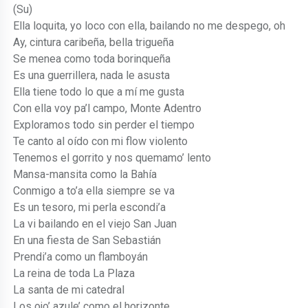
(Su)
Ella loquita, yo loco con ella, bailando no me despego, oh
Ay, cintura caribeña, bella trigueña
Se menea como toda borinqueña
Es una guerrillera, nada le asusta
Ella tiene todo lo que a mí me gusta
Con ella voy pa’l campo, Monte Adentro
Exploramos todo sin perder el tiempo
Te canto al oído con mi flow violento
Tenemos el gorrito y nos quemamo’ lento
Mansa-mansita como la Bahía
Conmigo a to’a ella siempre se va
Es un tesoro, mi perla escondi’a
La vi bailando en el viejo San Juan
En una fiesta de San Sebastián
Prendi’a como un flamboyán
La reina de toda La Plaza
La santa de mi catedral
Los ojo’ azule’ como el horizonte