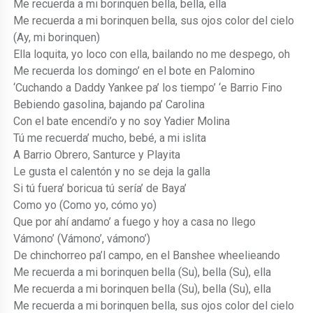
Me recuerda a mi borinquen bella, bella, ella
Me recuerda a mi borinquen bella, sus ojos color del cielo
(Ay, mi borinquen)
Ella loquita, yo loco con ella, bailando no me despego, oh
Me recuerda los domingo’ en el bote en Palomino
‘Cuchando a Daddy Yankee pa’ los tiempo’ ‘e Barrio Fino
Bebiendo gasolina, bajando pa’ Carolina
Con el bate encendi’o y no soy Yadier Molina
Tú me recuerda’ mucho, bebé, a mi islita
A Barrio Obrero, Santurce y Playita
Le gusta el calentón y no se deja la galla
Si tú fuera’ boricua tú sería’ de Baya’
Como yo (Como yo, cómo yo)
Que por ahí andamo’ a fuego y hoy a casa no llego
Vámono’ (Vámono’, vámono’)
De chinchorreo pa’l campo, en el Banshee wheelieando
Me recuerda a mi borinquen bella (Su), bella (Su), ella
Me recuerda a mi borinquen bella (Su), bella (Su), ella
Me recuerda a mi borinquen bella, sus ojos color del cielo