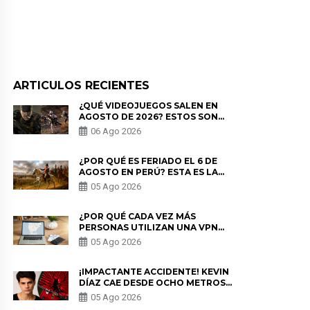
ARTICULOS RECIENTES
¿QUÉ VIDEOJUEGOS SALEN EN
AGOSTO DE 2026? ESTOS SON
LOS ESTRENOS MÁS ESPERADOS
06 Ago 2026
¿POR QUÉ ES FERIADO EL 6 DE
AGOSTO EN PERÚ? ESTA ES LA
HISTORIA
05 Ago 2026
¿POR QUÉ CADA VEZ MÁS
PERSONAS UTILIZAN UNA VPN
PARA PROTEGER SU
05 Ago 2026
PRIVACIDAD?
¡IMPACTANTE ACCIDENTE! KEVIN
DÍAZ CAE DESDE OCHO METROS
EN “ESTO ES GUERRA” Y GENERA
05 Ago 2026
PREOCUPACIÓN