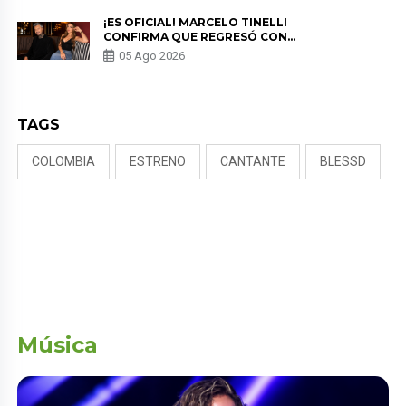
¡ES OFICIAL! MARCELO TINELLI
CONFIRMA QUE REGRESÓ CON
MILETT FIGUEROA: “EL AMOR
05 Ago 2026
PUDO MÁS”
TAGS
COLOMBIA
ESTRENO
CANTANTE
BLESSD
Música