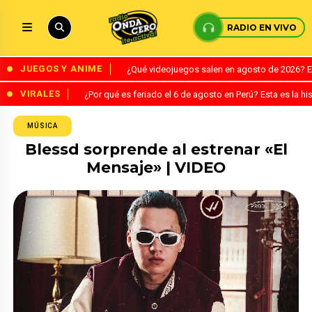
RADIO EN VIVO
JUEGOS Y ANIME
¿Qué videojuegos salen en agosto de 2026? 
VIRALES
¿Por qué es feriado el 6 de agosto en Perú? Esta es la his
MÚSICA
Blessd sorprende al estrenar «El
Mensaje» | VIDEO