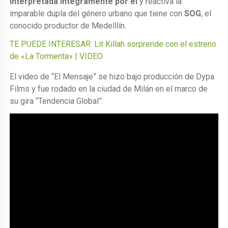
interpretada íntegramente por él
y reactiva la
imparable dupla del género urbano que tiene con
SOG
, el
conocido productor de Medelllín.
TE PUEDE INTERESAR: Lit Killah sorprende con el estreno
de «La Tormenta» | VIDEO
El video de “El Mensaje” se hizo bajo producción de Dypa
Films y fue rodado en la ciudad de Milán en el marco de
su gira “Tendencia Global”.