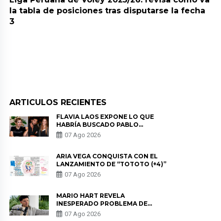
la tabla de posiciones tras disputarse la fecha
3
ARTICULOS RECIENTES
FLAVIA LAOS EXPONE LO QUE
HABRÍA BUSCADO PABLO
HEREDIA CON ALE FULLER: “UNA
07 Ago 2026
DE LAS PARTES QUERÍA EL
REMEMBER”
ARIA VEGA CONQUISTA CON EL
LANZAMIENTO DE “TOTOTO (+4)”
07 Ago 2026
MARIO HART REVELA
INESPERADO PROBLEMA DE
SALUD ANTES DE SEPARARSE DE
07 Ago 2026
KORINA: “ME ENCONTRARON UN