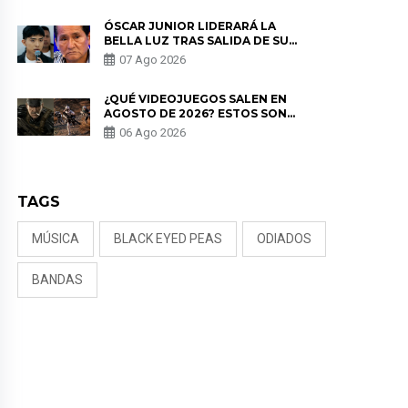
TUMOR”
ÓSCAR JUNIOR LIDERARÁ LA
BELLA LUZ TRAS SALIDA DE SU
PADRE POR POLÉMICA CON
07 Ago 2026
NALDY SALDAÑA
¿QUÉ VIDEOJUEGOS SALEN EN
AGOSTO DE 2026? ESTOS SON
LOS ESTRENOS MÁS ESPERADOS
06 Ago 2026
TAGS
MÚSICA
BLACK EYED PEAS
ODIADOS
BANDAS