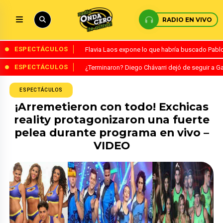
RADIO EN VIVO
ESPECTÁCULOS
Flavia Laos expone lo que habría buscado Pablo 
ESPECTÁCULOS
¿Terminaron? Diego Chávarri dejó de seguir a Ga
ESPECTÁCULOS
¡Arremetieron con todo! Exchicas
reality protagonizaron una fuerte
pelea durante programa en vivo –
VIDEO