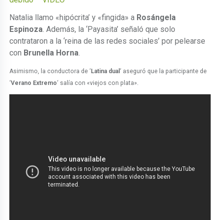
Natalia llamo «hipócrita’ y «fingida» a
Rosángela
Espinoza
. Además, la ‘Payasita’ señaló que solo
contrataron a la ‘reina de las redes sociales’ por pelearse
con
Brunella Horna
.
Asimismo, la conductora de ‘
Latina dual
‘ aseguró que la participante de
‘
Verano Extremo
‘ salía con «viejos con plata».