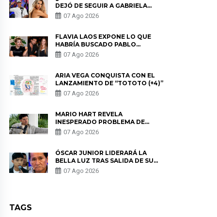
DEJÓ DE SEGUIR A GABRIELA
HERRERA Y ANUNCIA SU SALIDA
07 Ago 2026
DE PÓDCAST
FLAVIA LAOS EXPONE LO QUE
HABRÍA BUSCADO PABLO
HEREDIA CON ALE FULLER: “UNA
07 Ago 2026
DE LAS PARTES QUERÍA EL
REMEMBER”
ARIA VEGA CONQUISTA CON EL
LANZAMIENTO DE “TOTOTO (+4)”
07 Ago 2026
MARIO HART REVELA
INESPERADO PROBLEMA DE
SALUD ANTES DE SEPARARSE DE
07 Ago 2026
KORINA: “ME ENCONTRARON UN
TUMOR”
ÓSCAR JUNIOR LIDERARÁ LA
BELLA LUZ TRAS SALIDA DE SU
PADRE POR POLÉMICA CON
07 Ago 2026
NALDY SALDAÑA
TAGS