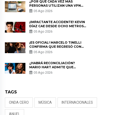
¿POR QUÉ CADA VEZ MÁS
PERSONAS UTILIZAN UNA VPN
PARA PROTEGER SU
05 Ago 2026
PRIVACIDAD?
¡IMPACTANTE ACCIDENTE! KEVIN
DÍAZ CAE DESDE OCHO METROS
EN “ESTO ES GUERRA” Y GENERA
05 Ago 2026
PREOCUPACIÓN
¡ES OFICIAL! MARCELO TINELLI
CONFIRMA QUE REGRESÓ CON
MILETT FIGUEROA: “EL AMOR
05 Ago 2026
PUDO MÁS”
¿HABRÁ RECONCILIACIÓN?
MARIO HART ADMITE QUE
PODRÍA VOLVER CON KORINA
05 Ago 2026
RIVADENEIRA: “NO LE CERRARÍA
LAS PUERTAS”
TAGS
ONDA CERO
MÚSICA
INTERNACIONALES
ANUEL