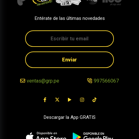
Entérate de las últimas novedades
Enviar
ventas@grp.pe
997566067
Descargar la App GRATIS