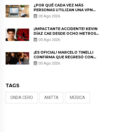
¿POR QUÉ CADA VEZ MÁS
PERSONAS UTILIZAN UNA VPN
PARA PROTEGER SU
05 Ago 2026
PRIVACIDAD?
¡IMPACTANTE ACCIDENTE! KEVIN
DÍAZ CAE DESDE OCHO METROS
EN “ESTO ES GUERRA” Y GENERA
05 Ago 2026
PREOCUPACIÓN
¡ES OFICIAL! MARCELO TINELLI
CONFIRMA QUE REGRESÓ CON
MILETT FIGUEROA: “EL AMOR
05 Ago 2026
PUDO MÁS”
TAGS
ONDA CERO
ANITTA
MÚSICA