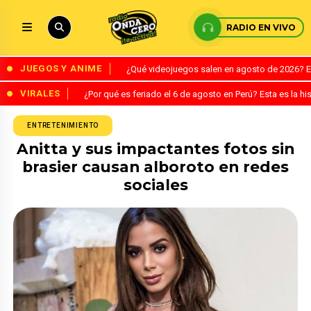
RADIO EN VIVO
JUEGOS Y ANIME
¿Qué videojuegos salen en agosto de 2026? 
VIRALES
¿Por qué es feriado el 6 de agosto en Perú? Esta es la his
ENTRETENIMIENTO
Anitta y sus impactantes fotos sin
brasier causan alboroto en redes
sociales