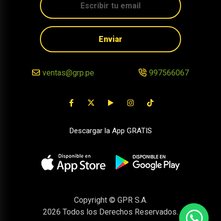
Enviar
ventas@grp.pe
997566067
Descargar la App GRATIS
Copyright © GPR S.A.
2026
Todos los Derechos Reservados.