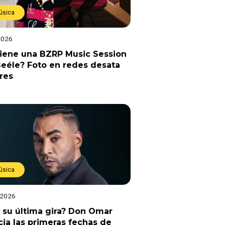
úsica
2026
viene una BZRP Music Session
eéle? Foto en redes desata
res
úsica
 2026
 su última gira? Don Omar
ia las primeras fechas de