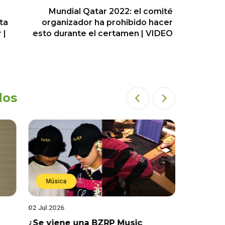
Mundial Qatar 2022: el comité
ta
organizador ha prohibido hacer
 |
esto durante el certamen | VIDEO
dos
Música
Estren
02 Jul 2026
19 Jun 202
¿Se viene una BZRP Music
Renzo Wi