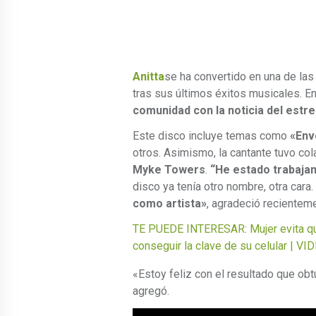
Anitta
se ha convertido en una de la
tras sus últimos éxitos musicales. E
comunidad con la noticia del estr
Este disco incluye temas como
«Env
otros. Asimismo, la cantante tuvo c
Myke Towers
.
“He estado trabaja
disco ya tenía otro nombre, otra car
como artista»
, agradeció recienteme
TE PUEDE INTERESAR: Mujer evita qu
conseguir la clave de su celular | VI
«Estoy feliz con el resultado que ob
agregó.