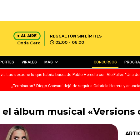
AL AIRE
REGGAETÓN SIN LÍMITES
02:00 - 06:00
Onda Cero
PORTES
VIRALES
MÁS
CONCURSOS
PROGR
avia Laos expone lo que habría buscado Pablo Heredia con Ale Fuller: “Una de
S
¿Terminaron? Diego Chávarri dejó de seguir a Gabriela Herrera y anunci
a el álbum musical «Versions 
ARTI