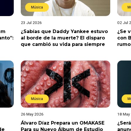
Música
M
23 Jul 2026
02 Jul 
bum
¿Sabías que Daddy Yankee estuvo
¿Se 
anto”:
al borde de la muerte? El disparo
con B
que cambió su vida para siempre
rumo
Música
M
26 May 2026
18 May
Álvaro Díaz Prepara un OMAKASE
¿Será
de
Para su Nuevo Álbum de Estudio
anunc