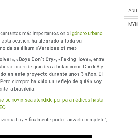
ANI
MYK
s cantantes más importantes en el
género urbano
n esta ocasión,
ha alegrado a toda su
eno de su álbum «Versions of me»
.
olver»
,
«Boys Don´t Cry»,
«Faking love»
, entre
olaboraciones de grandes artistas como
Cardi B
y
ndo en este proyecto durante unos 3 años
. El
a. Pero siempre
ha sido un reflejo de quién soy
nte la brasileña.
e su novio sea atendido por paramédicos hasta
DEO
tuvimos hoy y finalmente poder lanzarlo completo”,