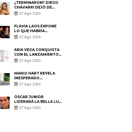
¿TERMINARON? DIEGO
CHÁVARRI DEJÓ DE
SEGUIR A GABRIELA
07 Ago 2026
HERRERA Y ANUNCIA SU
SALIDA DE PÓDCAST
FLAVIA LAOS EXPONE
LO QUE HABRÍA
BUSCADO PABLO
07 Ago 2026
HEREDIA CON ALE
FULLER: “UNA DE LAS
PARTES QUERÍA EL
ARIA VEGA CONQUISTA
REMEMBER”
CON EL LANZAMIENTO
DE “TOTOTO (+4)”
07 Ago 2026
MARIO HART REVELA
INESPERADO
PROBLEMA DE SALUD
07 Ago 2026
ANTES DE SEPARARSE
DE KORINA: “ME
ENCONTRARON UN
ÓSCAR JUNIOR
TUMOR”
LIDERARÁ LA BELLA LUZ
TRAS SALIDA DE SU
07 Ago 2026
PADRE POR POLÉMICA
CON NALDY SALDAÑA
S