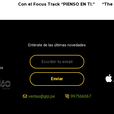
Con el Focus Track “PIENSO EN TI.”
“The 
Entérate de las últimas novedades
os
Enviar
ventas@grp.pe
997566067