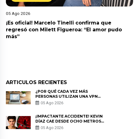
05 Ago 2026
¡Es oficial! Marcelo Tinelli confirma que
regresó con Milett Figueroa: “El amor pudo
más”
ARTICULOS RECIENTES
¿POR QUÉ CADA VEZ MÁS
PERSONAS UTILIZAN UNA VPN
PARA PROTEGER SU
05 Ago 2026
PRIVACIDAD?
¡IMPACTANTE ACCIDENTE! KEVIN
DÍAZ CAE DESDE OCHO METROS
EN “ESTO ES GUERRA” Y GENERA
05 Ago 2026
PREOCUPACIÓN