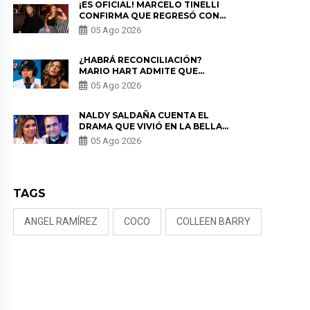
¡ES OFICIAL! MARCELO TINELLI
CONFIRMA QUE REGRESÓ CON
MILETT FIGUEROA: “EL AMOR
05 Ago 2026
PUDO MÁS”
¿HABRÁ RECONCILIACIÓN?
MARIO HART ADMITE QUE
PODRÍA VOLVER CON KORINA
05 Ago 2026
RIVADENEIRA: “NO LE CERRARÍA
LAS PUERTAS”
NALDY SALDAÑA CUENTA EL
DRAMA QUE VIVIÓ EN LA BELLA
LUZ TRAS DENUNCIA AL
05 Ago 2026
DIRECTOR MUSICAL: “NO ME
PARECE JUSTO”
TAGS
ANGEL RAMÍREZ
COCO
COLLEEN BARRY