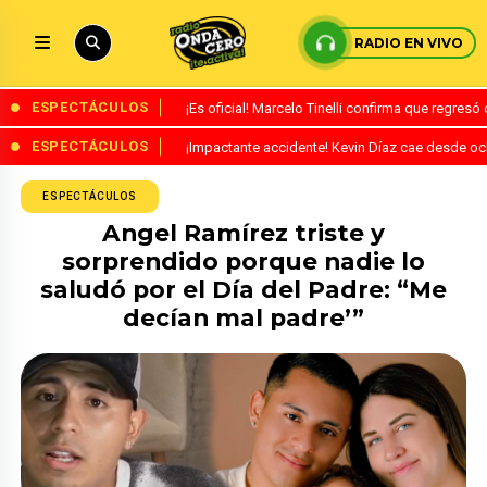
RADIO EN VIVO
ESPECTÁCULOS
¡Es oficial! Marcelo Tinelli confirma que regres
ESPECTÁCULOS
¡Impactante accidente! Kevin Díaz cae desde o
ESPECTÁCULOS
Angel Ramírez triste y
sorprendido porque nadie lo
saludó por el Día del Padre: “Me
decían mal padre’”