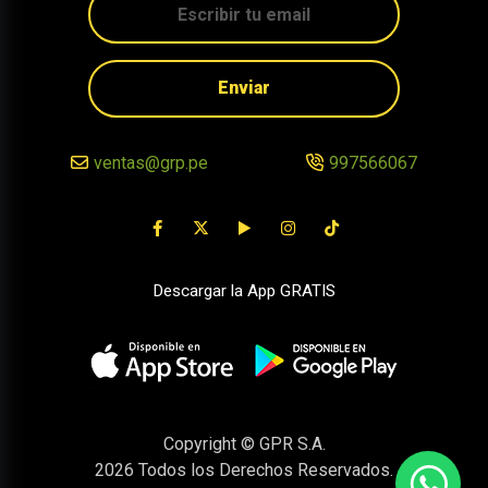
Enviar
ventas@grp.pe
997566067
Descargar la App GRATIS
Copyright © GPR S.A.
2026
Todos los Derechos Reservados.