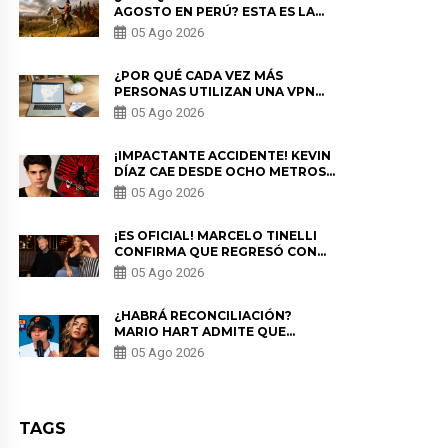
AGOSTO EN PERÚ? ESTA ES LA
HISTORIA
05 Ago 2026
¿POR QUÉ CADA VEZ MÁS
PERSONAS UTILIZAN UNA VPN
PARA PROTEGER SU
05 Ago 2026
PRIVACIDAD?
¡IMPACTANTE ACCIDENTE! KEVIN
DÍAZ CAE DESDE OCHO METROS
EN “ESTO ES GUERRA” Y GENERA
05 Ago 2026
PREOCUPACIÓN
¡ES OFICIAL! MARCELO TINELLI
CONFIRMA QUE REGRESÓ CON
MILETT FIGUEROA: “EL AMOR
05 Ago 2026
PUDO MÁS”
¿HABRÁ RECONCILIACIÓN?
MARIO HART ADMITE QUE
PODRÍA VOLVER CON KORINA
05 Ago 2026
RIVADENEIRA: “NO LE CERRARÍA
LAS PUERTAS”
TAGS