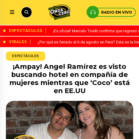
RADIO EN VIVO
ESPECTÁCULOS
¡Es oficial! Marcelo Tinelli confirma que regres
VIRALES
¿Por qué es feriado el 6 de agosto en Perú? Esta es la his
ESPECTÁCULOS
¡Ampay! Angel Ramírez es visto
buscando hotel en compañía de
mujeres mientras que ‘Coco’ está
en EE.UU