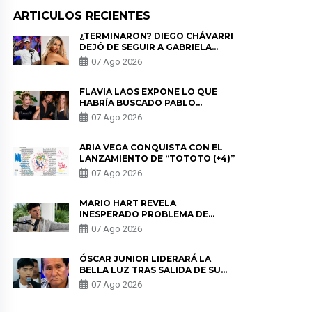
ARTICULOS RECIENTES
¿TERMINARON? DIEGO CHÁVARRI
DEJÓ DE SEGUIR A GABRIELA
HERRERA Y ANUNCIA SU SALIDA
07 Ago 2026
DE PÓDCAST
FLAVIA LAOS EXPONE LO QUE
HABRÍA BUSCADO PABLO
HEREDIA CON ALE FULLER: “UNA
07 Ago 2026
DE LAS PARTES QUERÍA EL
REMEMBER”
ARIA VEGA CONQUISTA CON EL
LANZAMIENTO DE “TOTOTO (+4)”
07 Ago 2026
MARIO HART REVELA
INESPERADO PROBLEMA DE
SALUD ANTES DE SEPARARSE DE
07 Ago 2026
KORINA: “ME ENCONTRARON UN
TUMOR”
ÓSCAR JUNIOR LIDERARÁ LA
BELLA LUZ TRAS SALIDA DE SU
PADRE POR POLÉMICA CON
07 Ago 2026
NALDY SALDAÑA