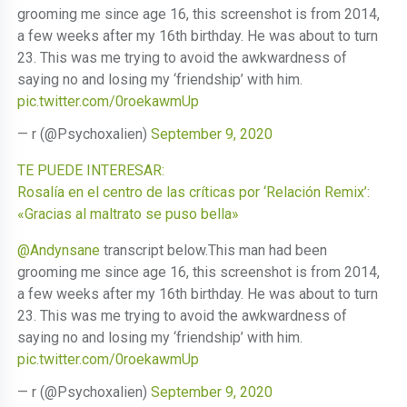
grooming me since age 16, this screenshot is from 2014,
a few weeks after my 16th birthday. He was about to turn
23. This was me trying to avoid the awkwardness of
saying no and losing my ‘friendship’ with him.
pic.twitter.com/0roekawmUp
— r (@Psychoxalien)
September 9, 2020
TE PUEDE INTERESAR:
Rosalía en el centro de las críticas por ‘Relación Remix’:
«Gracias al maltrato se puso bella»
@Andynsane
transcript below.This man had been
grooming me since age 16, this screenshot is from 2014,
a few weeks after my 16th birthday. He was about to turn
23. This was me trying to avoid the awkwardness of
saying no and losing my ‘friendship’ with him.
pic.twitter.com/0roekawmUp
— r (@Psychoxalien)
September 9, 2020