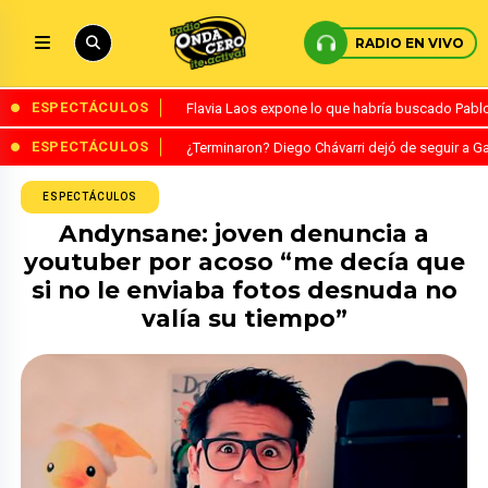
RADIO EN VIVO
ESPECTÁCULOS
Flavia Laos expone lo que habría buscado Pablo 
ESPECTÁCULOS
¿Terminaron? Diego Chávarri dejó de seguir a Ga
ESPECTÁCULOS
Andynsane: joven denuncia a
youtuber por acoso “me decía que
si no le enviaba fotos desnuda no
valía su tiempo”