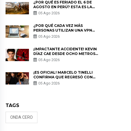
¿POR QUÉ ES FERIADO EL 6 DE
AGOSTO EN PERÚ? ESTA ES LA
HISTORIA
05 Ago 2026
¿POR QUÉ CADA VEZ MÁS
PERSONAS UTILIZAN UNA VPN
PARA PROTEGER SU
05 Ago 2026
PRIVACIDAD?
¡IMPACTANTE ACCIDENTE! KEVIN
DÍAZ CAE DESDE OCHO METROS
EN “ESTO ES GUERRA” Y GENERA
05 Ago 2026
PREOCUPACIÓN
¡ES OFICIAL! MARCELO TINELLI
CONFIRMA QUE REGRESÓ CON
MILETT FIGUEROA: “EL AMOR
05 Ago 2026
PUDO MÁS”
TAGS
ONDA CERO