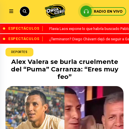
RADIO EN VIVO
ESPECTÁCULOS
Flavia Laos expone lo que habría buscado Pablo 
ESPECTÁCULOS
¿Terminaron? Diego Chávarri dejó de seguir a Ga
DEPORTES
Alex Valera se burla cruelmente
del “Puma” Carranza: “Eres muy
feo”