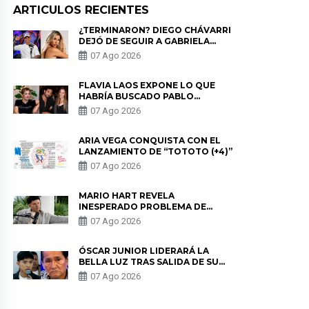
ARTICULOS RECIENTES
¿TERMINARON? DIEGO CHÁVARRI
DEJÓ DE SEGUIR A GABRIELA
HERRERA Y ANUNCIA SU SALIDA
07 Ago 2026
DE PÓDCAST
FLAVIA LAOS EXPONE LO QUE
HABRÍA BUSCADO PABLO
HEREDIA CON ALE FULLER: “UNA
07 Ago 2026
DE LAS PARTES QUERÍA EL
REMEMBER”
ARIA VEGA CONQUISTA CON EL
LANZAMIENTO DE “TOTOTO (+4)”
07 Ago 2026
MARIO HART REVELA
INESPERADO PROBLEMA DE
SALUD ANTES DE SEPARARSE DE
07 Ago 2026
KORINA: “ME ENCONTRARON UN
TUMOR”
ÓSCAR JUNIOR LIDERARÁ LA
BELLA LUZ TRAS SALIDA DE SU
PADRE POR POLÉMICA CON
07 Ago 2026
NALDY SALDAÑA