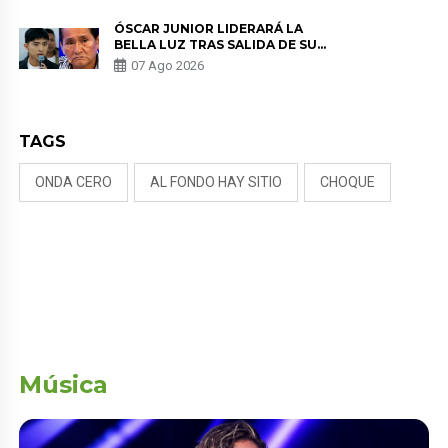
TUMOR”
ÓSCAR JUNIOR LIDERARÁ LA
BELLA LUZ TRAS SALIDA DE SU
PADRE POR POLÉMICA CON
07 Ago 2026
NALDY SALDAÑA
TAGS
ONDA CERO
AL FONDO HAY SITIO
CHOQUE
Música