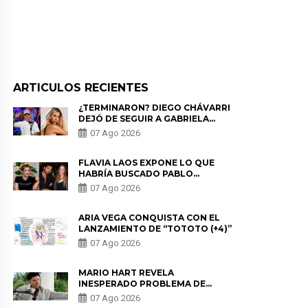
ARTICULOS RECIENTES
¿TERMINARON? DIEGO CHÁVARRI
DEJÓ DE SEGUIR A GABRIELA
HERRERA Y ANUNCIA SU SALIDA
07 Ago 2026
DE PÓDCAST
FLAVIA LAOS EXPONE LO QUE
HABRÍA BUSCADO PABLO
HEREDIA CON ALE FULLER: “UNA
07 Ago 2026
DE LAS PARTES QUERÍA EL
REMEMBER”
ARIA VEGA CONQUISTA CON EL
LANZAMIENTO DE “TOTOTO (+4)”
07 Ago 2026
MARIO HART REVELA
INESPERADO PROBLEMA DE
SALUD ANTES DE SEPARARSE DE
07 Ago 2026
KORINA: “ME ENCONTRARON UN