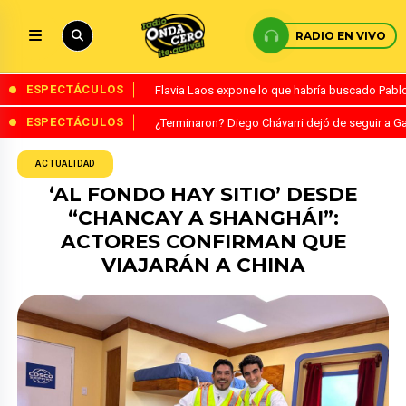
RADIO EN VIVO
ESPECTÁCULOS
Flavia Laos expone lo que habría buscado Pablo 
ESPECTÁCULOS
¿Terminaron? Diego Chávarri dejó de seguir a Ga
ACTUALIDAD
‘AL FONDO HAY SITIO’ DESDE
“CHANCAY A SHANGHÁI”:
ACTORES CONFIRMAN QUE
VIAJARÁN A CHINA