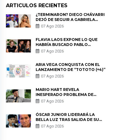
ARTICULOS RECIENTES
¿TERMINARON? DIEGO CHÁVARRI
DEJÓ DE SEGUIR A GABRIELA
HERRERA Y ANUNCIA SU SALIDA
07 Ago 2026
DE PÓDCAST
FLAVIA LAOS EXPONE LO QUE
HABRÍA BUSCADO PABLO
HEREDIA CON ALE FULLER: “UNA
07 Ago 2026
DE LAS PARTES QUERÍA EL
REMEMBER”
ARIA VEGA CONQUISTA CON EL
LANZAMIENTO DE “TOTOTO (+4)”
07 Ago 2026
MARIO HART REVELA
INESPERADO PROBLEMA DE
SALUD ANTES DE SEPARARSE DE
07 Ago 2026
KORINA: “ME ENCONTRARON UN
TUMOR”
ÓSCAR JUNIOR LIDERARÁ LA
BELLA LUZ TRAS SALIDA DE SU
PADRE POR POLÉMICA CON
07 Ago 2026
NALDY SALDAÑA