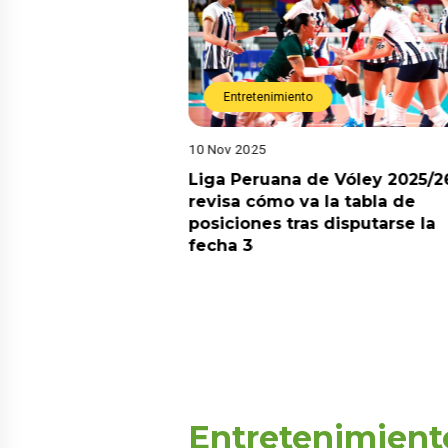
Entretenimiento
10 Nov 2025
arot esta semana?
Liga Peruana de Vóley 2025/2
predicciones de
revisa cómo va la tabla de
aquí
posiciones tras disputarse la
fecha 3
Entretenimient