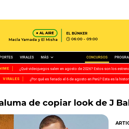
AL AIRE
EL BÚNKER
06:00 - 09:00
Macla Yamada y El Misha
PORTES
VIRALES
MÁS
CONCURSOS
PROGR
NIME
¿Qué videojuegos salen en agosto de 2026? Estos son los estre
VIRALES
¿Por qué es feriado el 6 de agosto en Perú? Esta es la histor
luma de copiar look de J Ba
ARTI