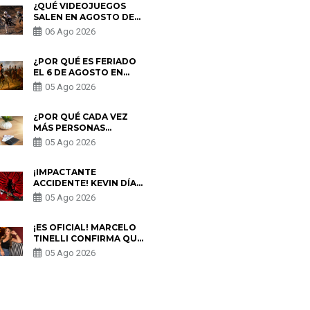
¿QUÉ VIDEOJUEGOS
SALEN EN AGOSTO DE
2026? ESTOS SON LOS
06 Ago 2026
ESTRENOS MÁS
ESPERADOS
¿POR QUÉ ES FERIADO
EL 6 DE AGOSTO EN
PERÚ? ESTA ES LA
05 Ago 2026
HISTORIA
¿POR QUÉ CADA VEZ
MÁS PERSONAS
UTILIZAN UNA VPN
05 Ago 2026
PARA PROTEGER SU
PRIVACIDAD?
¡IMPACTANTE
ACCIDENTE! KEVIN DÍAZ
CAE DESDE OCHO
05 Ago 2026
METROS EN “ESTO ES
GUERRA” Y GENERA
PREOCUPACIÓN
¡ES OFICIAL! MARCELO
TINELLI CONFIRMA QUE
REGRESÓ CON MILETT
05 Ago 2026
FIGUEROA: “EL AMOR
PUDO MÁS”
S