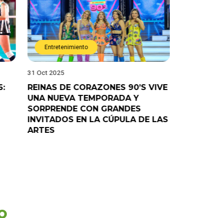
Entretenimiento
Entret
31 Oct 2025
28 Oct 202
6:
REINAS DE CORAZONES 90’S VIVE
¡”Good T
UNA NUEVA TEMPORADA Y
“Pelao” 
SORPRENDE CON GRANDES
programa
INVITADOS EN LA CÚPULA DE LAS
ARTES
o